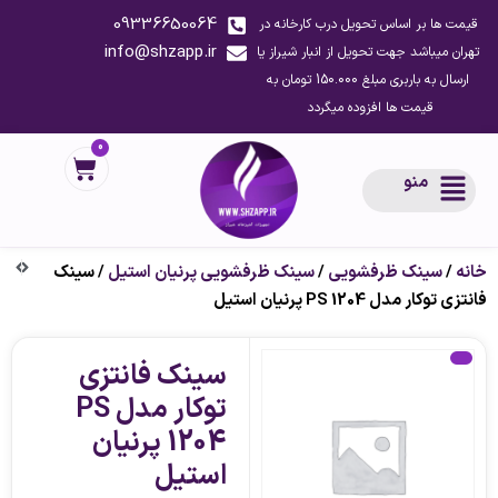
09336650064
قیمت ها بر اساس تحویل درب کارخانه در
info@shzapp.ir
تهران میباشد جهت تحویل از انبار شیراز یا
ارسال به باربری مبلغ 150.000 تومان به
قیمت ها افزوده میگردد
0
منو
خانه
/
سینک ظرفشویی
/
سینک ظرفشویی پرنیان استیل
/ سینک
فانتزی توکار مدل PS 1204 پرنیان استیل
سینک فانتزی
توکار مدل PS
1204 پرنیان
استیل