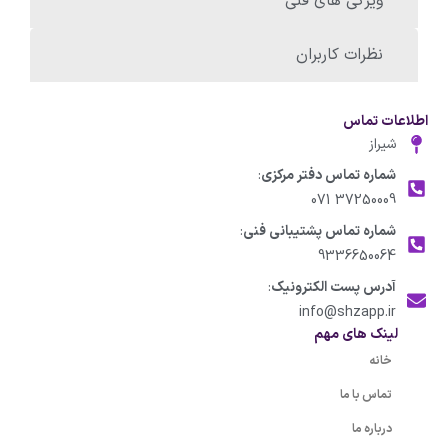
ویژگی های فنی
نظرات کاربران
اطلاعات تماس
شیراز
شماره تماس دفتر مرکزی
:
37250009 071
شماره تماس پشتیبانی فنی
:
9336650064
آدرس پست الکترونیک
:
info@shzapp.ir
لینک های مهم
خانه
تماس با ما
درباره ما