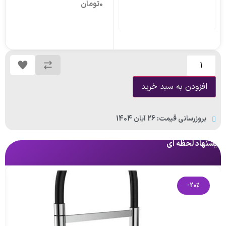
0
تومان
افزودن به سبد خرید
بروزرسانی قیمت: 26 آبان 1404
پیشنهاد لحظه ای
پی
-20%