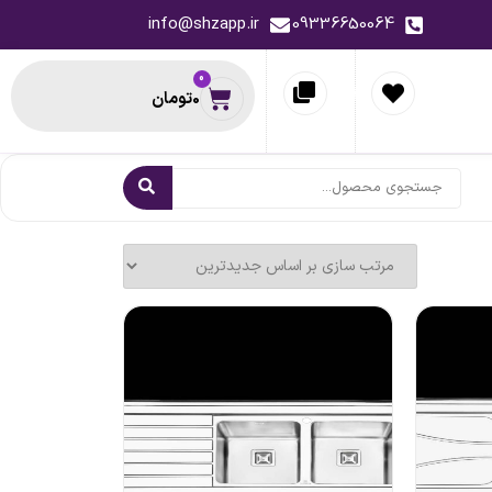
info@shzapp.ir
09336650064
0
0
تومان