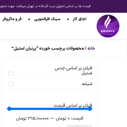
قیمت ها بر اساس تحویل درب کارخانه در تهران میباشد جهت تحویل از انبار شیراز یا ارسال به 
اجاق گاز
سینک ظرفشویی
فر و ماکروفر
خانه
/ محصولات برچسب خورده “پرنیان استیل”
فیلتر بر اساس جنس
استیل
شیشه
فیلتر بر اساس قیمت
0
تومان
—
315,100,000
تومان