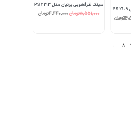
سینک ظرفشویی پرنیان مدل PS 2213
P
5,551,000
تومان
4,440,000
تومان
4,
تومان
←
8