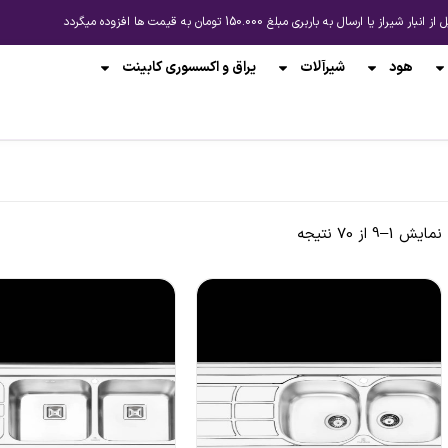
باربری مبلغ 150.000 تومان به قیمت ها افزوده میگردد
هود
شیرآلات
یراق و اکسسوری کابینت
نمایش 1–9 از 70 نتیجه