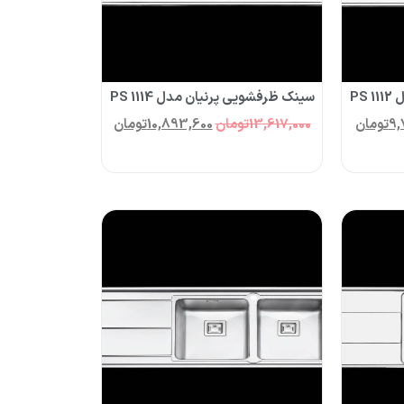
PS
سینک ظرفشویی پرنیان مدل PS 1114
9,
تومان
13,617,000
تومان
10,893,600
تومان