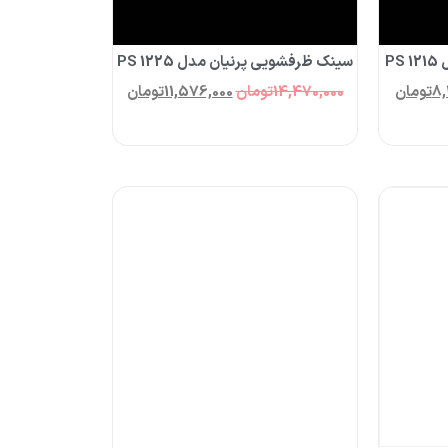
P
سینک ظرفشویی پرنیان مدل PS 1225
8,
تومان
14,470,000
تومان
11,576,000
تومان