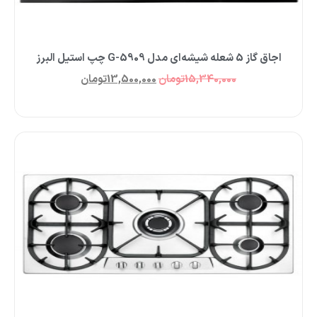
اجاق گاز 5 شعله شیشه‌ای مدل G-5909 چپ استیل البرز
15,340,000
تومان
13,500,000
تومان