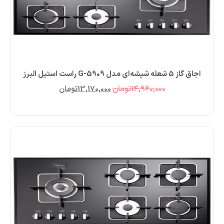
اجاق گاز 5 شعله شیشه‌ای مدل G-5909 راست استیل البرز
14,960,000
تومان
13,170,000
تومان