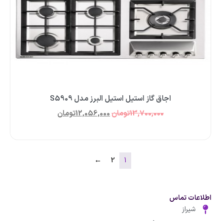
اجاق گاز استیل استیل البرز مدل S5909
13,700,000
تومان
12,056,000
تومان
←
2
1
اطلاعات تماس
شیراز