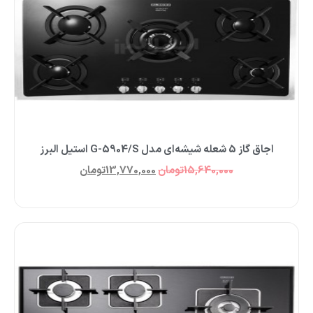
اجاق گاز 5 شعله شیشه‌‌ای مدل G-5904/S استیل البرز
15,640,000
تومان
13,770,000
تومان