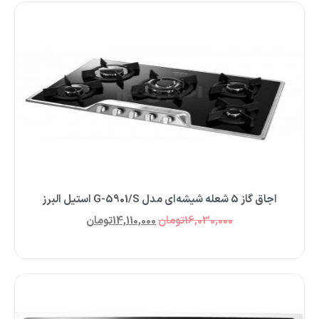
اجاق گاز 5 شعله شیشه‌ای مدل G-5901/S استیل البرز
16,030,000
تومان
14,110,000
تومان