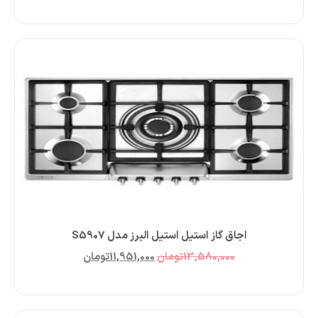
اجاق گاز استیل استیل البرز مدل S5907
13,580,000
تومان
11,951,000
تومان