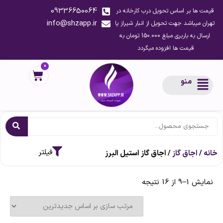
09336650064
قیمت ها بر اساس تحویل درب کارخانه در
info@shzapp.ir
تهران میباشد جهت تحویل از انبار شیراز یا
ارسال به باربری مبلغ 150.000 تومان به
قیمت ها افزوده میگردد
0
منو
خانه
/
اجاق گاز
/ اجاق گاز استیل البرز
نمایش 1–9 از 16 نتیجه