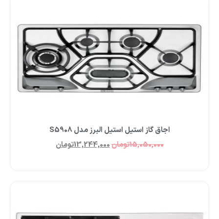
اجاق گاز استیل استیل البرز مدل S5908
15,050,000
تومان
13,244,000
تومان