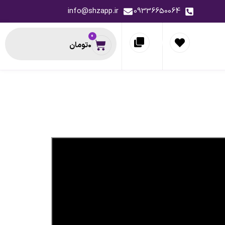
info@shzapp.ir
09336650064
0
0
تومان