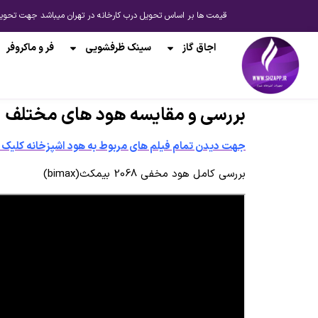
قیمت ها بر اساس تحویل درب کارخانه در تهران میباشد جهت تحویل از انبار شیراز یا ارسال به 
اجاق گاز
سینک ظرفشویی
فر و ماکروفر
بررسی و مقایسه هود های مختلف
جهت دیدن تمام فیلم های مربوط به هود اشپزخانه کلیک 
بررسی کامل هود مخفی 2068 بیمکث(bimax)