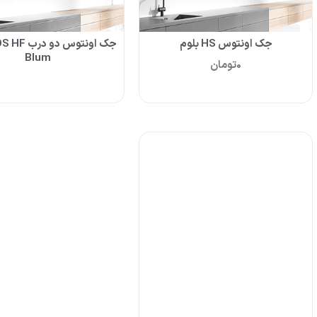
جک اونتوس HS بلوم
جک اونتوس د
Blum
0
تومان