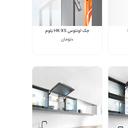
جک اونتوس HK-XS بلوم
0
تومان