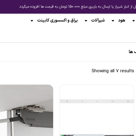
باربری مبلغ 150.000 تومان به قیمت ها افزوده میگردد
هود
شیرآلات
یراق و اکسسوری کابینت
 ها
Showing all 7 results