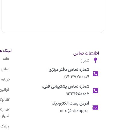
لینک ه
اطلاعات تماس
خانه
شیراز
شماره تماس دفتر مرکزی
:
تماس با
37250009 071
درباره م
شماره تماس پشتیبانی فنی
:
قوانین
9336650064
کاتالو
آدرس پست الکترونیک
:
کاتالو
info@shzapp.ir
شیراز
وبلاگ