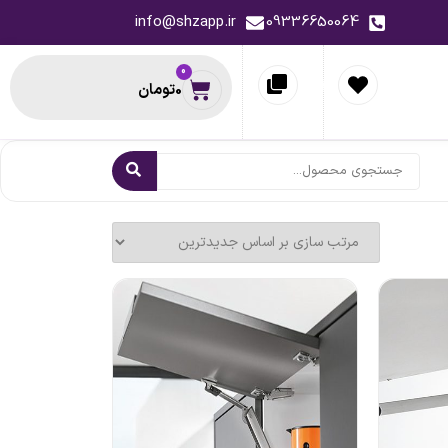
info@shzapp.ir
09336650064
0
0
تومان