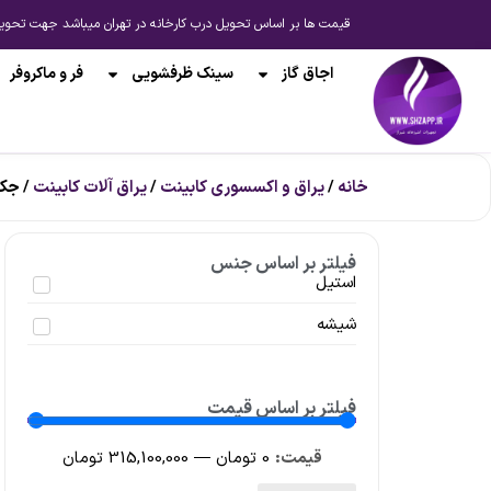
قیمت ها بر اساس تحویل درب کارخانه در تهران میباشد جهت تحویل از انبار شیراز یا ارسال به 
اجاق گاز
سینک ظرفشویی
فر و ماکروفر
خانه
/
یراق و اکسسوری کابینت
/
یراق آلات کابینت
/ جک
فیلتر بر اساس جنس
استیل
شیشه
فیلتر بر اساس قیمت
0
تومان
—
315,100,000
تومان