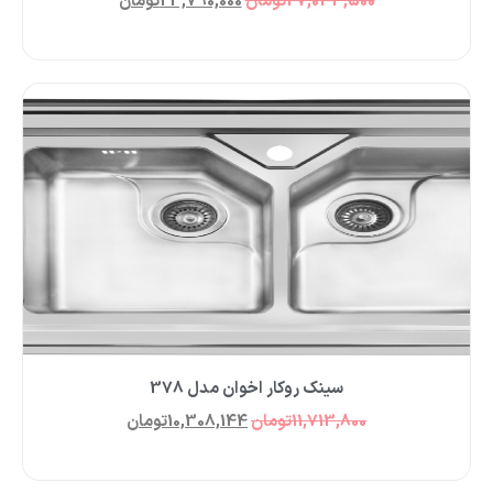
27,033,500
تومان
23,790,000
تومان
سینک روکار اخوان مدل 378
11,713,800
تومان
10,308,144
تومان