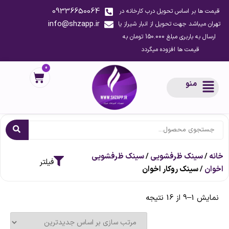
09336650064
قیمت ها بر اساس تحویل درب کارخانه در
info@shzapp.ir
تهران میباشد جهت تحویل از انبار شیراز یا
ارسال به باربری مبلغ 150.000 تومان به
قیمت ها افزوده میگردد
0
منو
خانه
/
سینک ظرفشویی
/
سینک ظرفشویی
اخوان
/ سینک روکار اخوان
نمایش 1–9 از 16 نتیجه