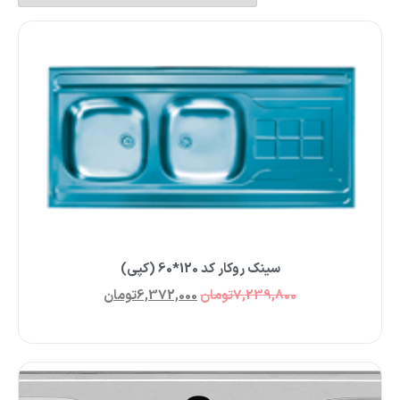
سینک روکار کد 120*60 (کپی)
7,239,800
تومان
6,372,000
تومان