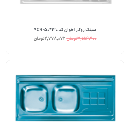
سینک روکار اخوان کد 120*50-9CR
3,156,900
تومان
2,778,072
تومان