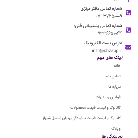
شماره تماس دفتر مرکزی
:
37250009 071
شماره تماس پشتیبانی فنی
:
9336650064
آدرس پست الکترونیک
:
info@shzapp.ir
لینک های مهم
خانه
تماس با ما
درباره ما
قوانین و مقررات
کاتالوگ و لیست قیمت محصولات
کاتالوگ و لیست قیمت نمایندگی پرنیان استیل شیراز
وبلاگ
نمایندگی ها