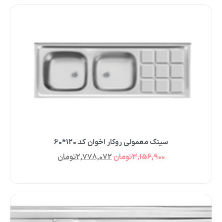
سینک معمولی روکار اخوان کد 120*60
3,156,900
تومان
2,778,072
تومان