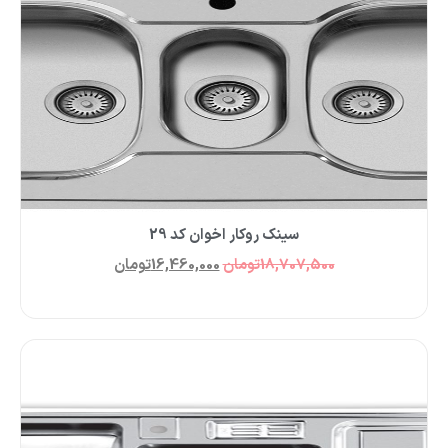
سینک روکار اخوان کد 29
18,707,500
تومان
16,460,000
تومان