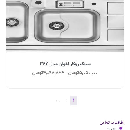
سینک روکار اخوان مدل 364
5,050,000
تومان
–
4,098,864
تومان
←
2
1
اطلاعات تماس
شیراز