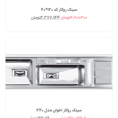
سینک روکار کد 120*60
2,701,300
تومان
2,377,144
تومان
سینک روکار اخوان مدل 320