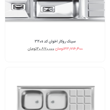
سینک روکار اخوان کد 320s
23,716,400
تومان
20,870,000
تومان