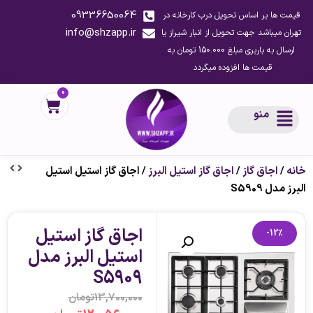
09336650064
قیمت ها بر اساس تحویل درب کارخانه در
info@shzapp.ir
تهران میباشد جهت تحویل از انبار شیراز یا
ارسال به باربری مبلغ 150.000 تومان به
قیمت ها افزوده میگردد
0
منو
خانه
/
اجاق گاز
/
اجاق گاز استیل البرز
/ اجاق گاز استیل استیل
البرز مدل S5909
اجاق گاز استیل
-12%
استیل البرز مدل
S5909
13,700,000
تومان