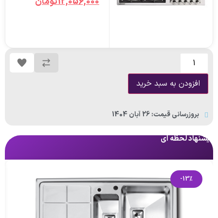
12,056,000
تومان
افزودن به سبد خرید
بروزرسانی قیمت: 26 آبان 1404
پیشنهاد لحظه ای
پی
-13%