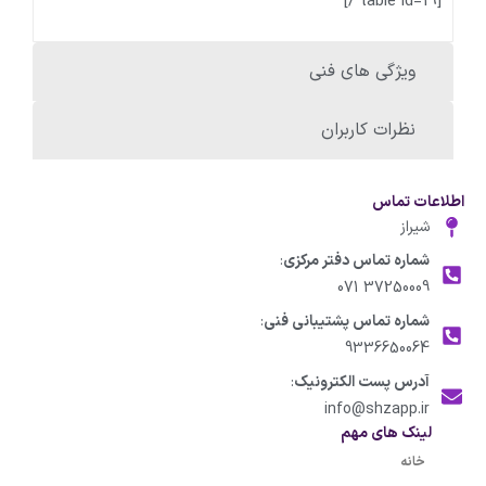
[table id=19 /]
ویژگی های فنی
نظرات کاربران
اطلاعات تماس
شیراز
شماره تماس دفتر مرکزی
:
37250009 071
شماره تماس پشتیبانی فنی
:
9336650064
آدرس پست الکترونیک
:
info@shzapp.ir
لینک های مهم
خانه