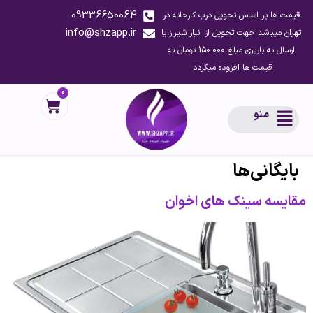
09336650064
قیمت ها بر اساس تحویل درب کارخانه در
info@shzapp.ir
تهران میباشد جهت تحویل از انبار شیراز یا
ارسال به باربری مبلغ 150.000 تومان به
قیمت ها افزوده میگردد
0
منو
بایگانی‌ها
مقایسه سینک های اخوان