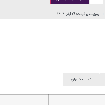
فررومیزی اخوان f43pro
بروزرسانی قیمت: 26 آبان 1404
فر
قطعات 
99,500,000
تومان
87,560,000
تومان
0
سفارش داده شده: 0
باقی مانده: —
سفارش داده ش
نظرات کاربران