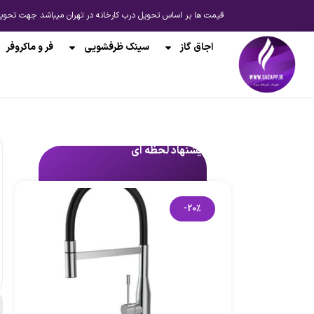
قیمت ها بر اساس تحویل درب کارخانه در تهران میباشد جهت تحویل از انبار شیراز یا ارسال به 
اجاق گاز
سینک ظرفشویی
فر و ماکروفر
پیشنهاد لحظه ای
-20%