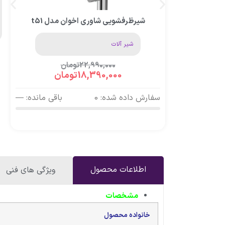
شیرظرفشویی شاوری اخوان مدل t51
شیر آلات
22,990,000
تومان
18,390,000
تومان
سفارش داده شده: 0
باقی مانده: —
اطلاعات محصول
ویژگی های فنی
مشخصات
خانواده محصول