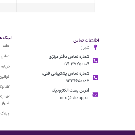
لینک ه
اطلاعات تماس
خانه
شیراز
شماره تماس دفتر مرکزی
:
تماس با
37250009 071
درباره م
شماره تماس پشتیبانی فنی
:
قوانین
9336650064
کاتالو
آدرس پست الکترونیک
:
کاتالو
info@shzapp.ir
شیراز
وبلاگ