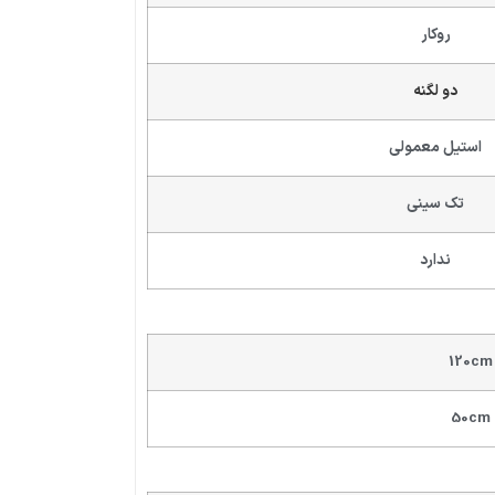
روکار
دو لگنه
استیل معمولی
تک سینی
ندارد
120cm
50cm