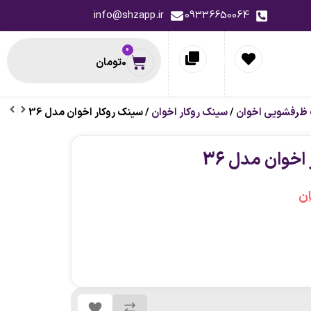
info@shzapp.ir
09336650064
0
0
تومان
ظرفشویی اخوان
/
سینک روکار اخوان
/ سینک روکار اخوان مدل 36
حظه ای
پیشنهاد لحظه ای
اخوان مدل 36
ن
-12%