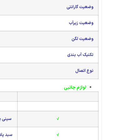
وضعیت گارانتی
وضعیت زیرآب
وضعیت لگن
تکنیک آب بندی
نوع اتصال
لوازم جانبی
√
سینی پ
√
سبد پل