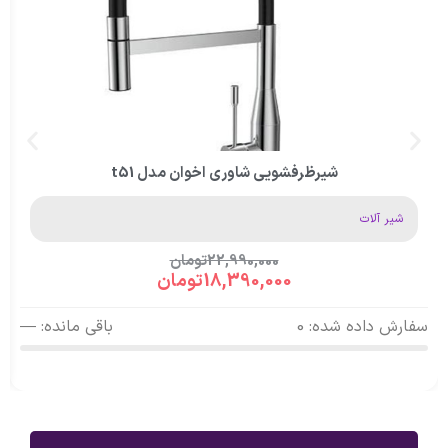
شیرظرفشویی شاوری اخوان مدل t51
شیر آلات
22,990,000
تومان
18,390,000
تومان
سفارش داده شده: 0
باقی مانده: —