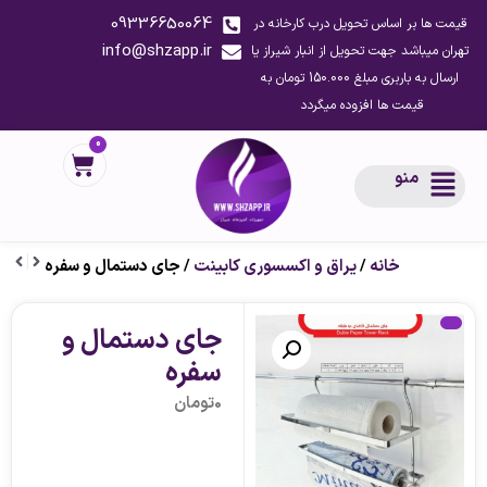
09336650064
قیمت ها بر اساس تحویل درب کارخانه در
info@shzapp.ir
تهران میباشد جهت تحویل از انبار شیراز یا
ارسال به باربری مبلغ 150.000 تومان به
قیمت ها افزوده میگردد
0
منو
خانه
/
یراق و اکسسوری کابینت
/ جای دستمال و سفره
جای دستمال و
سفره
0
تومان