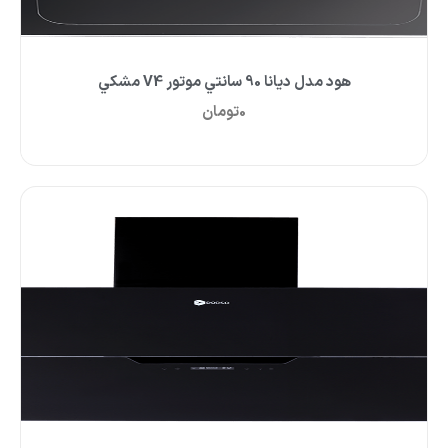
هود مدل ديانا 90 سانتي موتور V4 مشکي
0
تومان