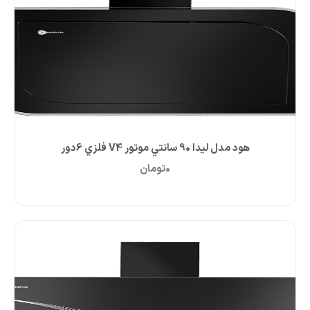
هود مدل ليدا 90 سانتي موتور V4 فلزي 6دور
0
تومان