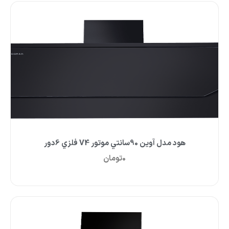
هود مدل آوين 90سانتي موتور V4 فلزي 6دور
0
تومان