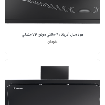
هود مدل آدريانا 90 سانتي موتور V4 مشکي
0
تومان