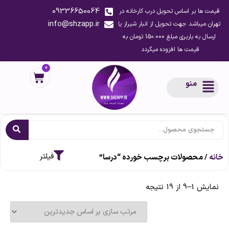
09336650064
قیمت ها بر اساس تحویل درب کارخانه در
info@shzapp.ir
تهران میباشد جهت تحویل از انبار شیراز یا
ارسال به باربری مبلغ 150.000 تومان به
قیمت ها افزوده میگردد
0
منو
خانه
/ محصولات برچسب خورده “درسا”
نمایش 1–9 از 19 نتیجه