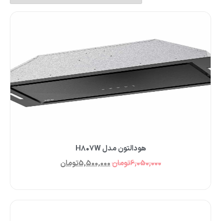
هودالتون مدل H۸۰۷W
6,050,000
تومان
5,500,000
تومان