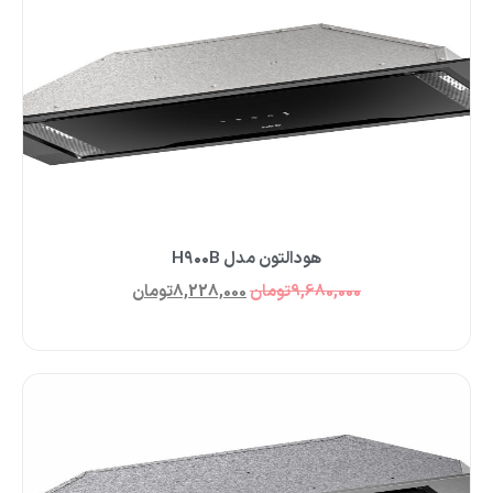
هودالتون مدل H۹۰۰B
9,680,000
تومان
8,228,000
تومان