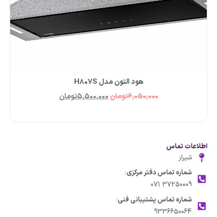
هود التون مدل H۸۰۷S
6,050,000
تومان
5,500,000
تومان
اطلاعات تماس
شیراز
شماره تماس دفتر مرکزی
:
37250009 071
شماره تماس پشتیبانی فنی
:
9336650064