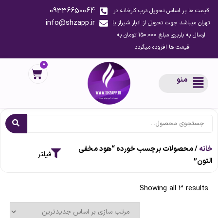
09336650064
قیمت ها بر اساس تحویل درب کارخانه در
info@shzapp.ir
تهران میباشد جهت تحویل از انبار شیراز یا
ارسال به باربری مبلغ 150.000 تومان به
قیمت ها افزوده میگردد
0
منو
خانه
/ محصولات برچسب خورده “هود مخفی
التون”
Showing all 3 results