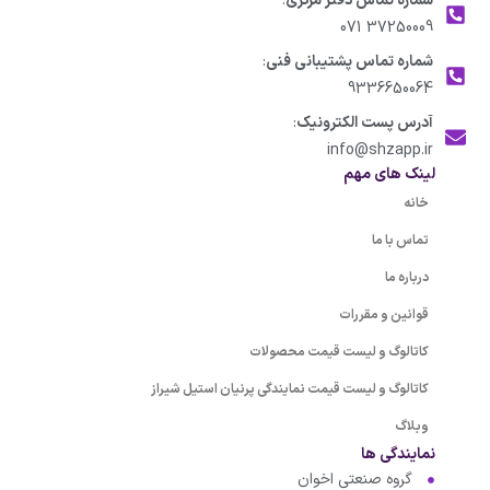
شماره تماس دفتر مرکزی
:
37250009 071
شماره تماس پشتیبانی فنی
:
9336650064
آدرس پست الکترونیک
:
info@shzapp.ir
لینک های مهم
خانه
تماس با ما
درباره ما
قوانین و مقررات
کاتالوگ و لیست قیمت محصولات
کاتالوگ و لیست قیمت نمایندگی پرنیان استیل شیراز
وبلاگ
نمایندگی ها
گروه صنعتی اخوان