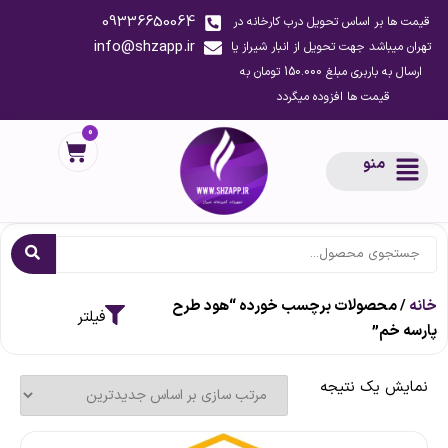
09336650064
قیمت ها بر اساس تحویل درب کارخانه در
info@shzapp.ir
تهران میباشد جهت تحویل از انبار شیراز یا
ارسال به باربری مبلغ 150.000 تومان به
قیمت ها افزوده میگردد
0
منو
خانه
/ محصولات برچسب خورده “هود طرح
پارسه خم”
نمایش یک نتیجه