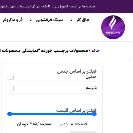
قیمت ها بر اساس تحویل درب کارخانه در تهران میباشد جهت تحویل از انبار شیراز یا ارسال به 
اجاق گاز
سینک ظرفشویی
فر و ماکروفر
خانه
/ محصولات برچسب خورده “نمایندگی محصولات اخ
فیلتر بر اساس جنس
استیل
شیشه
فیلتر بر اساس قیمت
0
تومان
—
315,100,000
تومان