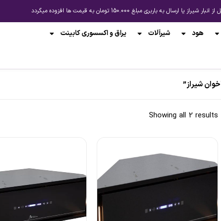
باربری مبلغ 150.000 تومان به قیمت ها افزوده میگردد
هود
شیرآلات
یراق و اکسسوری کابینت
وان شیراز”
Showing all 2 results