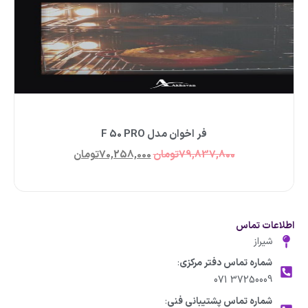
فر اخوان مدل F 50 PRO
79,837,800
تومان
70,258,000
تومان
اطلاعات تماس
شیراز
شماره تماس دفتر مرکزی
:
37250009 071
شماره تماس پشتیبانی فنی
: