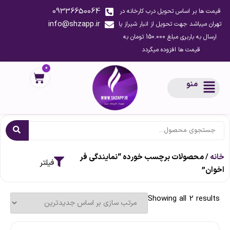
09336650064
قیمت ها بر اساس تحویل درب کارخانه در
info@shzapp.ir
تهران میباشد جهت تحویل از انبار شیراز یا
ارسال به باربری مبلغ 150.000 تومان به
قیمت ها افزوده میگردد
0
منو
خانه
/ محصولات برچسب خورده “نمایندگی فر
اخوان”
Showing all 2 results