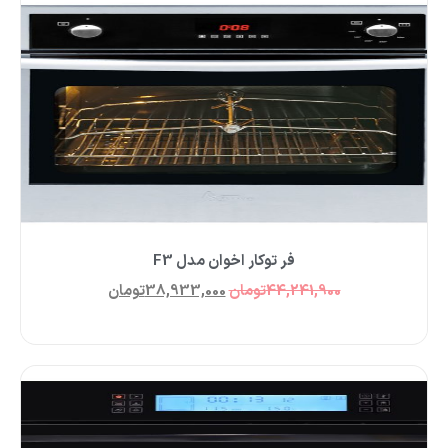
فر توکار اخوان مدل F3
44,241,900
تومان
38,933,000
تومان