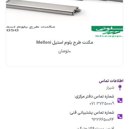
مگنت طرح بلوم استیل Melloni
0
تومان
اطلاعات تماس
شیراز
شماره تماس دفتر مرکزی
:
37250009 071
شماره تماس پشتیبانی فنی
:
9336650064
آدرس پست الکترونیک
: