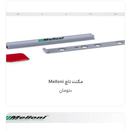
مگنت تاچ Melloni
0
تومان