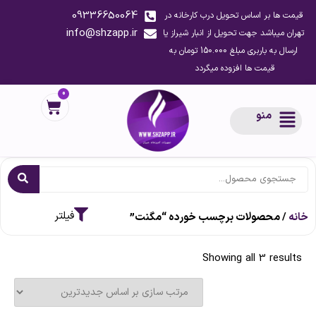
09336650064
قیمت ها بر اساس تحویل درب کارخانه در
info@shzapp.ir
تهران میباشد جهت تحویل از انبار شیراز یا
ارسال به باربری مبلغ 150.000 تومان به
قیمت ها افزوده میگردد
0
منو
خانه
/ محصولات برچسب خورده “مگنت”
Showing all 3 results