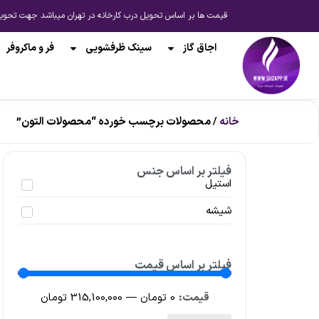
قیمت ها بر اساس تحویل درب کارخانه در تهران میباشد جهت تحویل از انبار شیراز یا ارسال به 
اجاق گاز
سینک ظرفشویی
فر و ماکروفر
خانه
/ محصولات برچسب خورده “محصولات التون”
فیلتر بر اساس جنس
استیل
شیشه
فیلتر بر اساس قیمت
0
تومان
—
315,100,000
تومان