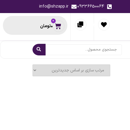
info@shzapp.ir
09336650064
0
0
تومان