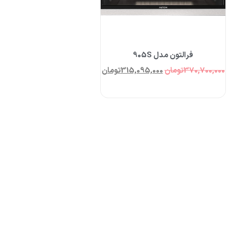
فرالتون مدل 905S
370,700,000
تومان
315,095,000
تومان