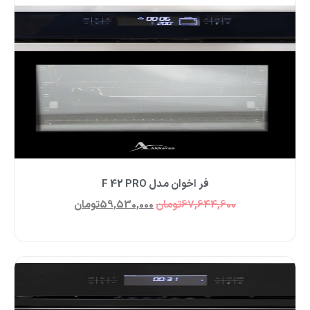
فر اخوان مدل F 42 PRO
67,644,600
تومان
59,530,000
تومان