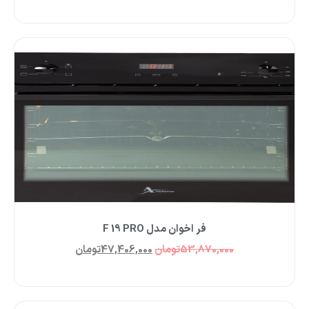
فر اخوان مدل F 19 PRO
53,870,000
تومان
47,406,000
تومان