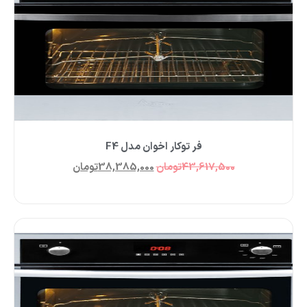
فر توکار اخوان مدل F4
43,617,500
تومان
38,385,000
تومان