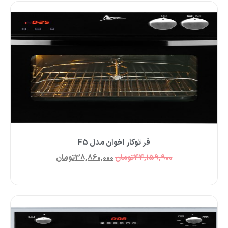
فر توکار اخوان مدل F5
44,159,900
تومان
38,860,000
تومان