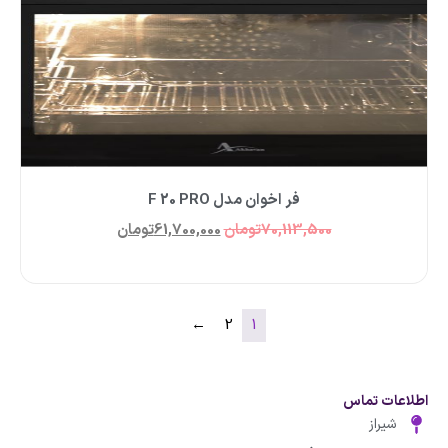
فر اخوان مدل F 20 PRO
70,113,500
تومان
61,700,000
تومان
←
2
1
اطلاعات تماس
شیراز