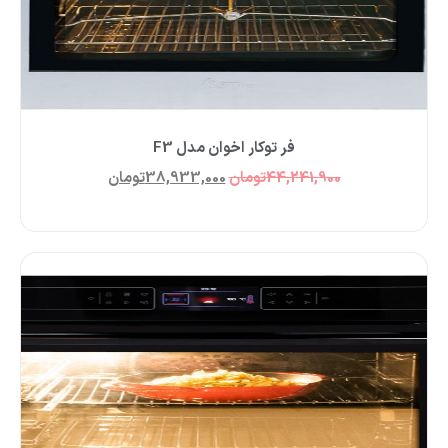
فر توکار اخوان مدل F3
44,241,900
تومان
38,933,000
تومان