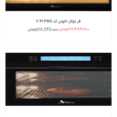
فر توکار اخوان کد F 41 PRO
89,484,900
تومان
78,747,000
تومان