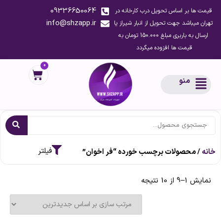
09336650064
قیمت ها بر اساس تحویل درب کارخانه در
info@shzapp.ir
تهران میباشد جهت تحویل از انبار شیراز یا
ارسال به باربری مبلغ 150.000 تومان به
قیمت ها افزوده میگردد
0
منو
خانه
/ محصولات برچسب خورده “فر اخوان”
نمایش 1–9 از 10 نتیجه