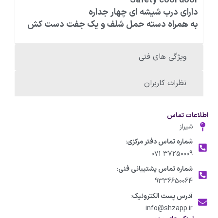
Safety cool door
دارای درب شیشه ای چهار جداره
به همراه دسته حمل شلف و یک جفت دست کش
ویژگی های فنی
نظرات کاربران
اطلاعات تماس
شیراز
شماره تماس دفتر مرکزی
:
37250009 071
شماره تماس پشتیبانی فنی
:
9336650064
آدرس پست الکترونیک
:
info@shzapp.ir