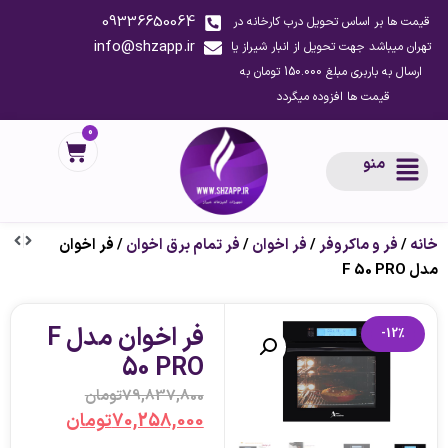
09336650064
قیمت ها بر اساس تحویل درب کارخانه در
info@shzapp.ir
تهران میباشد جهت تحویل از انبار شیراز یا
ارسال به باربری مبلغ 150.000 تومان به
قیمت ها افزوده میگردد
0
منو
خانه
/
فر و ماکروفر
/
فر اخوان
/
فر تمام برق اخوان
/ فر اخوان
مدل F 50 PRO
فر اخوان مدل F
-12%
50 PRO
79,837,800
تومان
70,258,000
تومان