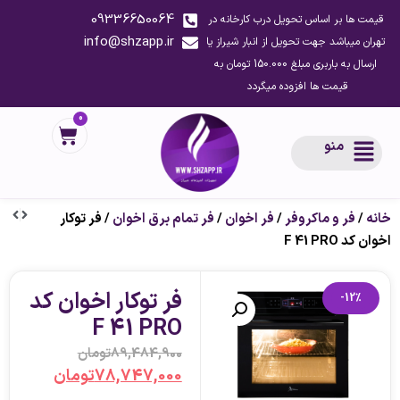
09336650064
قیمت ها بر اساس تحویل درب کارخانه در
info@shzapp.ir
تهران میباشد جهت تحویل از انبار شیراز یا
ارسال به باربری مبلغ 150.000 تومان به
قیمت ها افزوده میگردد
0
منو
خانه
/
فر و ماکروفر
/
فر اخوان
/
فر تمام برق اخوان
/ فر توکار
اخوان کد F 41 PRO
فر توکار اخوان کد
-12%
F 41 PRO
89,484,900
تومان
78,747,000
تومان