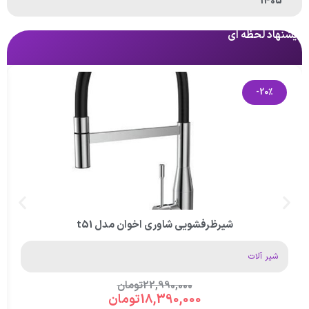
1405
پیشنهاد لحظه ای
پی
-20%
شیرظرفشویی شاوری اخوان مدل t51
شیر آلات
22,990,000
تومان
18,390,000
تومان