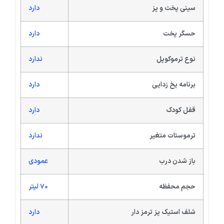
سینی پخت و پز
دارد
حسگر پخت
دارد
نوع ترموکوپل
ندارد
برنامه یخ زدایی
دارد
قفل کودک
دارد
ترموستات متغیر
ندارد
باز شدن درب
عمودی
حجم محفظه
70 لیتر
شلف استیک پز ترمز دار
دارد