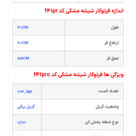
اندازه فرتوکار شیشه مشکی کد f41pr
طول
60CM
ارتفاع فر
60CM
عمق فر
55CM
ویژگی ها فرتوکار شیشه مشکی کد f41pro
تعداد المنت
چهار عدد
وضعیت گریل
گریل برقی
نوع شعله پخش کن
ندارد