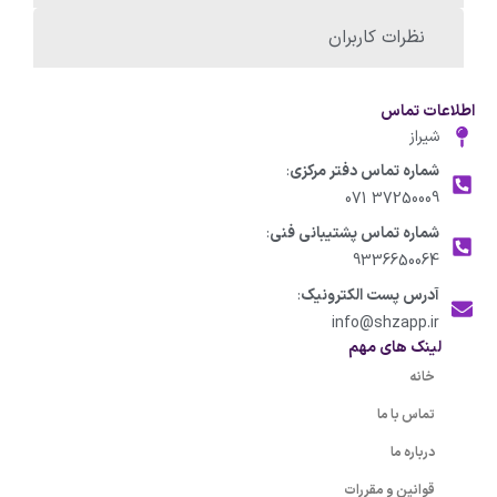
نظرات کاربران
اطلاعات تماس
شیراز
شماره تماس دفتر مرکزی
:
37250009 071
شماره تماس پشتیبانی فنی
:
9336650064
آدرس پست الکترونیک
:
info@shzapp.ir
لینک های مهم
خانه
تماس با ما
درباره ما
قوانین و مقررات