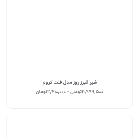
شیر البرز روز مدل فلت کروم
11,999,500
تومان
–
2,410,000
تومان