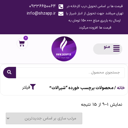
09336650064
قیمت ها بر اساس تحویل درب کارخانه در
info@shzapp.ir
تهران میباشد جهت تحویل از انبار شیراز یا
ارسال به باربری مبلغ 150.000 تومان به
قیمت ها افزوده میگردد
0
منو
خانه
/ محصولات برچسب خورده “شیرالات”
نمایش 1–9 از 15 نتیجه