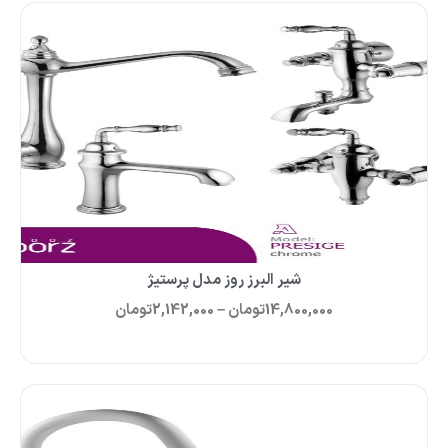
شیر البرز روز مدل پرستیژ
14,800,000
تومان
–
2,142,000
تومان