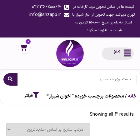
09336650064
قیمت ها بر اساس تحویل درب کارخانه در
info@shzapp.ir
تهران میباشد جهت تحویل از انبار شیراز یا
ارسال به باربری مبلغ 150.000 تومان به
قیمت ها افزوده میگردد
0
منو
خانه
/ محصولات برچسب خورده “اخوان شیراز”
Showing all 4 results