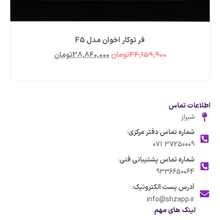
فر توکار اخوان مدل F5
44,159,900
تومان
38,860,000
تومان
اطلاعات تماس
شیراز
شماره تماس دفتر مرکزی
:
37250009 071
شماره تماس پشتیبانی فنی
:
9336650064
آدرس پست الکترونیک
:
info@shzapp.ir
لینک های مهم