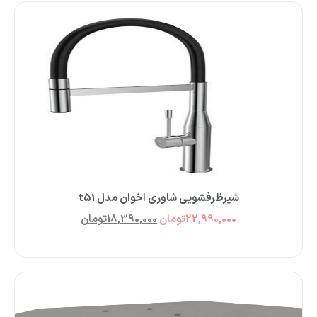
شیرظرفشویی شاوری اخوان مدل t51
22,990,000
تومان
18,390,000
تومان