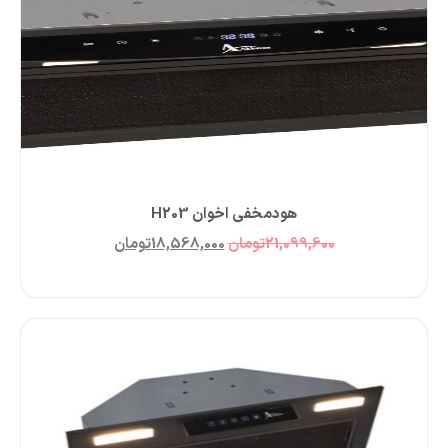
هودمخفی اخوان H203
21,099,600
تومان
18,568,000
تومان