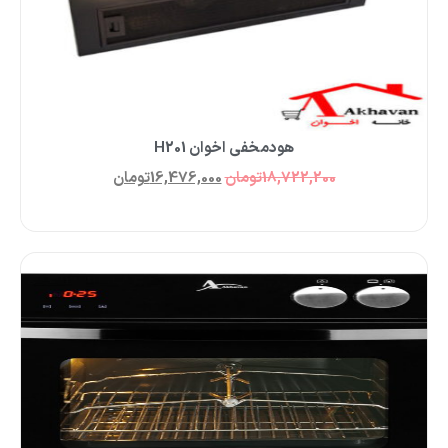
هودمخفی اخوان H201
18,722,200
تومان
16,476,000
تومان