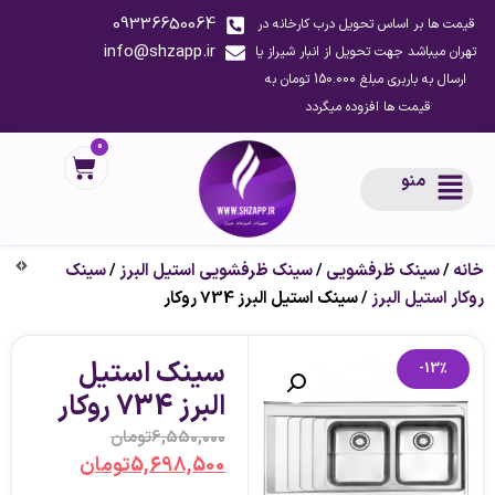
09336650064
قیمت ها بر اساس تحویل درب کارخانه در
info@shzapp.ir
تهران میباشد جهت تحویل از انبار شیراز یا
ارسال به باربری مبلغ 150.000 تومان به
قیمت ها افزوده میگردد
0
منو
خانه
/
سینک ظرفشویی
/
سینک ظرفشویی استیل البرز
/
سینک
روکار استیل البرز
/ سینک استیل البرز 734 روکار
سینک استیل
-13%
البرز 734 روکار
6,550,000
تومان
5,698,500
تومان