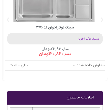
سینک توکاراخوان کد376
سینک توکار اخوان
23,930,100
تومان
20,820,000
تومان
سفارش داده شده: 0
باقی مانده: —
اطلاعات محصول