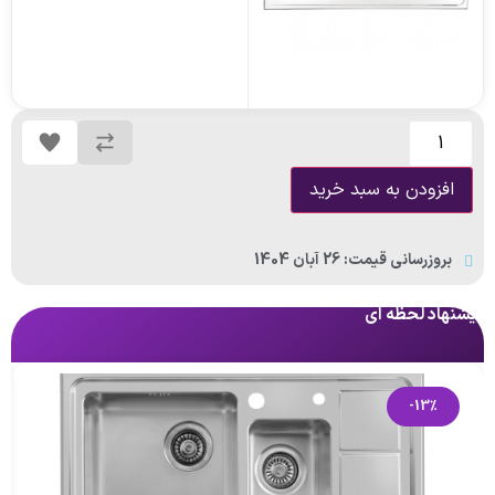
افزودن به سبد خرید
بروزرسانی قیمت: 26 آبان 1404
پیشنهاد لحظه ای
پی
-13%