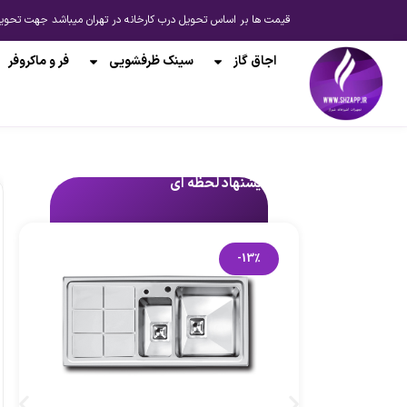
قیمت ها بر اساس تحویل درب کارخانه در تهران میباشد جهت تحویل از انبار شیراز یا ارسال به 
اجاق گاز
سینک ظرفشویی
فر و ماکروفر
پیشنهاد لحظه ای
-13%