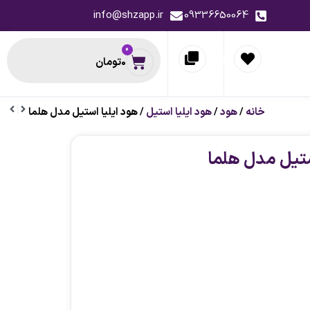
info@shzapp.ir
09336650064
0
0
تومان
خانه
/
هود
/
هود ایلیا استیل
/ هود ایلیا استیل مدل هلما
حظه ای
پیشنهاد لحظه ای
ستیل مدل هلما
-13%