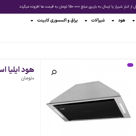
باربری مبلغ 150.000 تومان به قیمت ها افزوده میگردد
هود
شیرآلات
یراق و اکسسوری کابینت
پیشنهاد لحظه ای
پیشنهاد ل
هود ایلیا ا
0
تومان
-13%
-13%