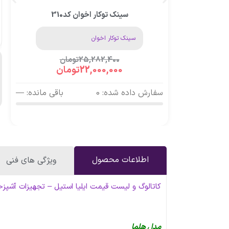
سینک توکار اخوان کد310
سینک توکار اخوان
25,282,400
تومان
22,000,000
تومان
سفارش داده شده: 0
باقی مانده: —
اطلاعات محصول
ویژگی های فنی
کاتالوگ و لیست قیمت ایلیا استیل – تجهیزات آشپزخانه شیراز
مدل هلما