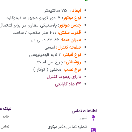
ابعاد
: 75 سانتیمتر
نوع موتور
:
4 دور توربو مجهز به ترموگارد
جنس موتور
:
پلاستیکی مقاوم در برابر اشتعال
قدرت مکش:
400 متر مکعب / ساعت
میزان صدا
: 65-63 دسی بل
صفحه کنترل:
لمسی
نوع فیلتر:
3 لایه آلومینیومی
روشنائی:
چراغ اس ام دی
نوع نصب
:
مخفی ( توکار )
دارای ریموت کنترل
24 ماه گارانتی
لینک ه
اطلاعات تماس
خانه
شیراز
شماره تماس دفتر مرکزی
:
تماس با