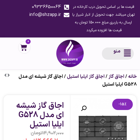
09336650064
قیمت ها بر اساس تحویل درب کارخانه در
info@shzapp.ir
تهران میباشد جهت تحویل از انبار شیراز یا
ارسال به باربری مبلغ 150.000 تومان به
قیمت ها افزوده میگردد
0
منو
خانه
/
اجاق گاز
/
اجاق گاز ایلیا استیل
/ اجاق گاز شیشه ای مدل
G528 ایلیا استیل
اجاق گاز شیشه
-15%
ای مدل G528
ایلیا استیل
14,902,000
تومان