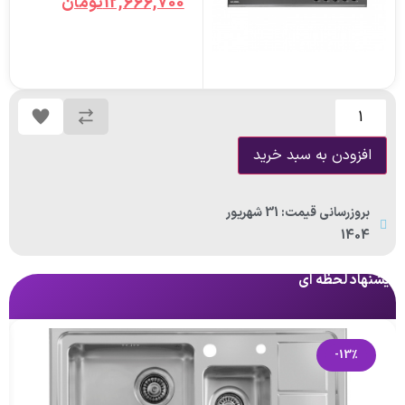
12,666,700
تومان
افزودن به سبد خرید
بروزرسانی قیمت: 31 شهریور
1404
پیشنهاد لحظه ای
پی
-13%