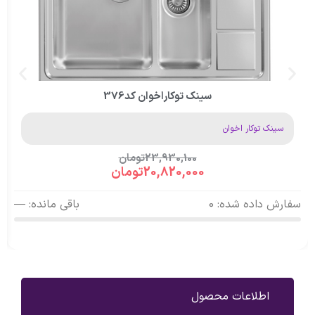
سینک توکاراخوان کد376
سینک توکار اخوان
23,930,100
تومان
20,820,000
تومان
سفارش داده شده: 0
باقی مانده: —
اطلاعات محصول