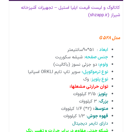
کاتالوگ و لیست قیمت ایلیا استیل – تجهیزات آشپزخانه
شیراز (shzapp.ir)
مدل G 528
ابعاد
: 51*90سانتیمتر
جنس صفحه
: شیشه سکوریت
ولوم:
دو جزئی نسوز (باکالیت)
نوع ترموکوپل:
سوپر تاپ تایم ORKLI اسپانیا
نوع پلوپز
: وک
توان حرارتی مشعلها:
پلوپز
: 3/5 کیلووات
بزرگ
:
3 کیلووات
متوسط
:
(2*) 1/6 کیلووات
قهوه جوش
:
1/3 کیلووات
دارای تایمر دیجیتال
شبکه چدنی مقاوم در برابر حرارت و تغییر رنگ