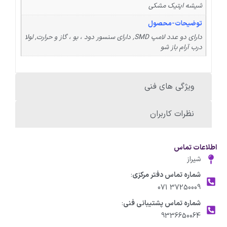
شیشه اپتیک مشکی
توضیحات-محصول
دارای دو عدد لامپ SMD, دارای سنسور دود ، بو ، گاز و حرارت, لولا
درب آرام باز شو
ویژگی های فنی
نظرات کاربران
اطلاعات تماس
شیراز
شماره تماس دفتر مرکزی
:
37250009 071
شماره تماس پشتیبانی فنی
:
9336650064