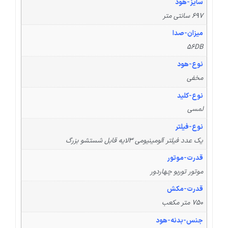
سایز-هود
697 سانتی متر
میزان-صدا
56DB
نوع-هود
مخفی
نوع-کلید
لمسی
نوع-فیلتر
یک عدد فیلتر آلومینیومی 3لایه قابل شستشو بزرگ
قدرت-موتور
موتور توربو چهاردور
قدرت-مکش
750 متر مکعب
جنس-بدنه-هود