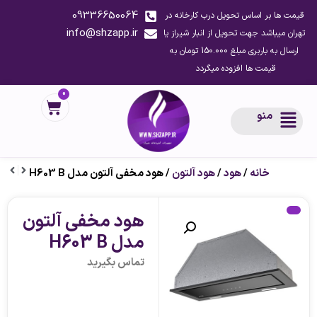
09336650064
قیمت ها بر اساس تحویل درب کارخانه در
info@shzapp.ir
تهران میباشد جهت تحویل از انبار شیراز یا
ارسال به باربری مبلغ 150.000 تومان به
قیمت ها افزوده میگردد
0
منو
خانه
/
هود
/
هود آلتون
/ هود مخفی آلتون مدل H603 B
هود مخفی آلتون
مدل H603 B
تماس بگیرید