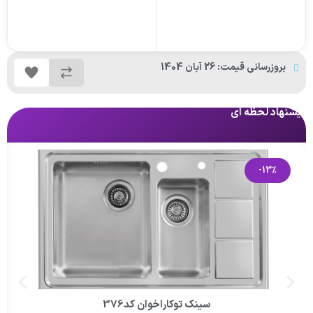
بروزرسانی قیمت: 26 آبان 1404
پیشنهاد لحظه ای
پی
-13%
سینک توکاراخوان کد376