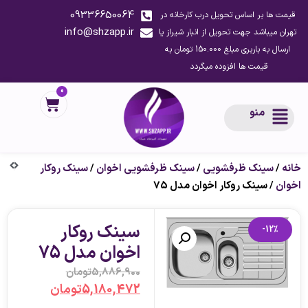
09336650064
قیمت ها بر اساس تحویل درب کارخانه در
info@shzapp.ir
تهران میباشد جهت تحویل از انبار شیراز یا
ارسال به باربری مبلغ 150.000 تومان به
قیمت ها افزوده میگردد
0
منو
خانه
/
سینک ظرفشویی
/
سینک ظرفشویی اخوان
/
سینک روکار
اخوان
/ سینک روکار اخوان مدل 75
سینک روکار
-12%
اخوان مدل 75
5,886,900
تومان
5,180,472
تومان