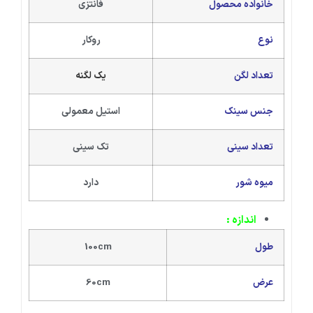
خانواده محصول
فانتزی
نوع
روکار
تعداد لگن
یک لگنه
جنس سینک
استیل معمولی
تعداد سینی
تک سینی
میوه شور
دارد
اندازه :
طول
100cm
عرض
60cm