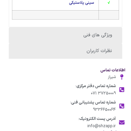
√
سینی پلاستیکی
ویژگی های فنی
نظرات کاربران
اطلاعات تماس
شیراز
شماره تماس دفتر مرکزی
:
37250009 071
شماره تماس پشتیبانی فنی
:
9336650064
آدرس پست الکترونیک
:
info@shzapp.ir