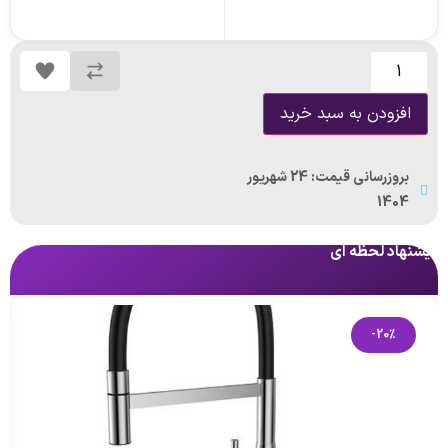
افزودن به سبد خرید
بروزرسانی قیمت: 24 شهریور
1404
پیشنهاد لحظه ای
پی
-20%