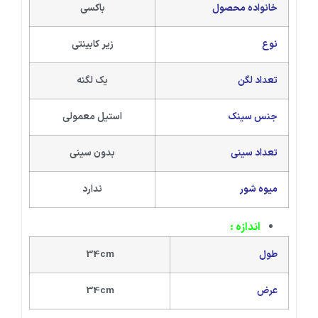
خانواده محصول
باکسی
نوع
زیر کابینتی
تعداد لگن
یک لگنه
جنس سینک
استیل معمولی
تعداد سینی
بدون سینی
میوه شور
ندارد
اندازه :
طول
34cm
عرض
34cm