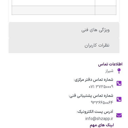
ویژگی های فنی
نظرات کاربران
اطلاعات تماس
شیراز
شماره تماس دفتر مرکزی
:
37250009 071
شماره تماس پشتیبانی فنی
:
9336650064
آدرس پست الکترونیک
:
info@shzapp.ir
لینک های مهم