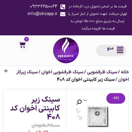
09336650064
قیمت ها بر اساس تحویل درب کارخانه در
info@shzapp.ir
تهران میباشد جهت تحویل از انبار شیراز یا
ارسال به باربری مبلغ 150.000 تومان به
قیمت ها افزوده میگردد
0
منو
خانه
/
سینک ظرفشویی
/
سینک ظرفشویی اخوان
/
سینک زیرکار
اخوان
/ سینک زیر کابینتی اخوان کد 408
سینک زیر
-12%
کابینتی اخوان کد
408
5,811,000
تومان