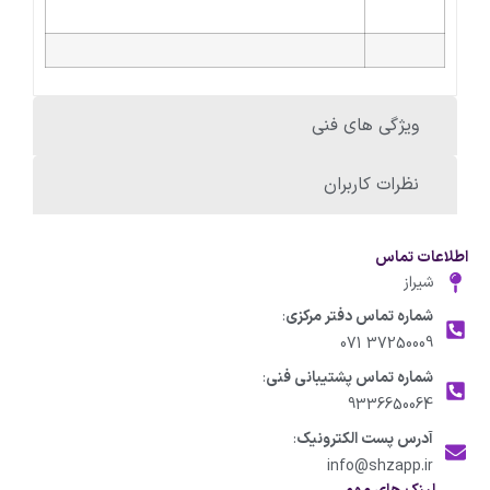
ویژگی های فنی
نظرات کاربران
اطلاعات تماس
شیراز
شماره تماس دفتر مرکزی
:
37250009 071
شماره تماس پشتیبانی فنی
:
9336650064
آدرس پست الکترونیک
:
info@shzapp.ir