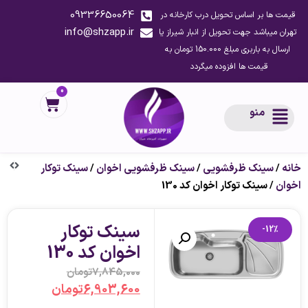
09336650064
قیمت ها بر اساس تحویل درب کارخانه در
info@shzapp.ir
تهران میباشد جهت تحویل از انبار شیراز یا
ارسال به باربری مبلغ 150.000 تومان به
قیمت ها افزوده میگردد
0
منو
خانه
/
سینک ظرفشویی
/
سینک ظرفشویی اخوان
/
سینک توکار
اخوان
/ سینک توکار اخوان کد 130
سینک توکار
-12%
اخوان کد 130
7,845,000
تومان
6,903,600
تومان