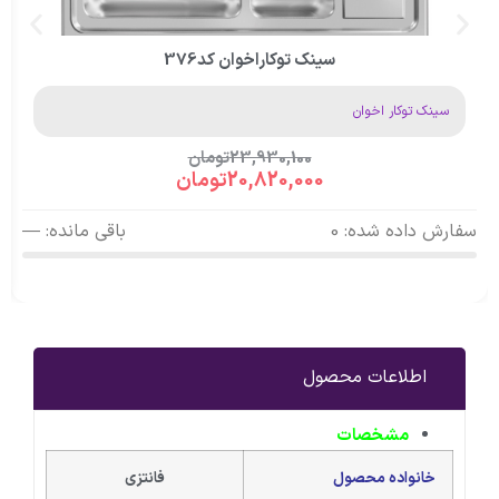
سینک توکاراخوان کد376
سینک توکار اخوان
23,930,100
تومان
20,820,000
تومان
سفارش داده شده: 0
باقی مانده: —
اطلاعات محصول
مشخصات
خانواده محصول
فانتزی