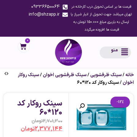
09336650064
قیمت ها بر اساس تحویل درب کارخانه در
info@shzapp.ir
تهران میباشد جهت تحویل از انبار شیراز یا
ارسال به باربری مبلغ 150.000 تومان به
قیمت ها افزوده میگردد
0
منو
خانه
/
سینک ظرفشویی
/
سینک ظرفشویی اخوان
/
سینک روکار
اخوان
/ سینک روکار کد 120*60
سینک روکار کد
-12%
120*60
2,701,300
تومان
2,377,144
تومان