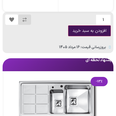
افزودن به سبد خرید
بروزرسانی قیمت: 16 مرداد 1405
پیشنهاد لحظه ای
پی
-13%