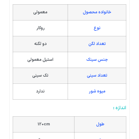
خانواده محصول
معمولی
نوع
روکار
تعداد لگن
دو لگنه
جنس سینک
استیل معمولی
تعداد سینی
تک سینی
میوه شور
ندارد
اندازه :
طول
120cm