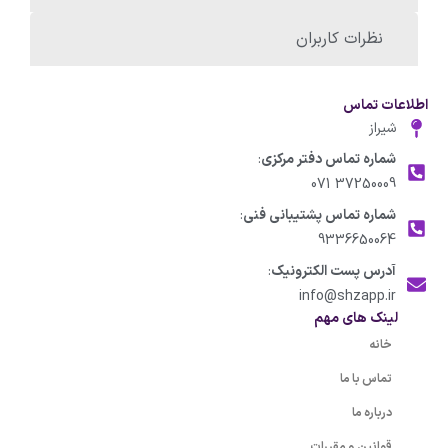
نظرات کاربران
اطلاعات تماس
شیراز
شماره تماس دفتر مرکزی
:
37250009 071
شماره تماس پشتیبانی فنی
:
9336650064
آدرس پست الکترونیک
:
info@shzapp.ir
لینک های مهم
خانه
تماس با ما
درباره ما
قوانین و مقررات