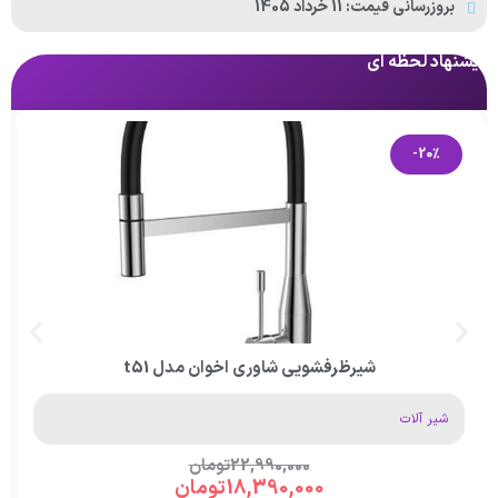
بروزرسانی قیمت: 11 خرداد 1405
پیشنهاد لحظه ای
پی
-20%
شیرظرفشویی شاوری اخوان مدل t51
شیر آلات
22,990,000
تومان
18,390,000
تومان