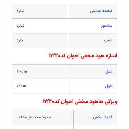
صفحه نمایش
ندارد
سنسور
ندارد
لامپ
دارد
اندازه
هود مخفی اخوان کدh220
عمق
30cm
طول
71cm
ویژگی ها
هود مخفی اخوان کدh220
قدرت مکش
حدود 700 متر مکعب