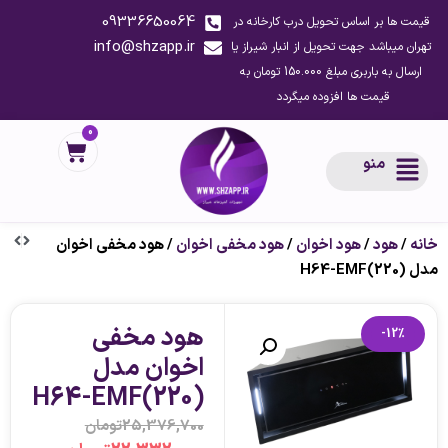
09336650064
قیمت ها بر اساس تحویل درب کارخانه در
info@shzapp.ir
تهران میباشد جهت تحویل از انبار شیراز یا
ارسال به باربری مبلغ 150.000 تومان به
قیمت ها افزوده میگردد
0
منو
خانه
/
هود
/
هود اخوان
/
هود مخفی اخوان
/ هود مخفی اخوان
مدل H64-EMF(220)
هود مخفی
-12%
اخوان مدل
H64-EMF(220)
25,376,700
تومان