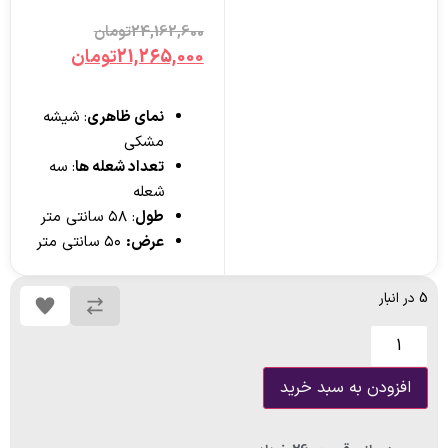
مشتری
24,162,600
تومان
21,265,000
تومان
نمای ظاهری
: شیشه
مشکی
تعداد شعله ها
: سه
شعله
طول
: ۵۸ سانتی متر
عرض:
۵۰ سانتی متر
5 در انبار
افزودن به سبد خرید