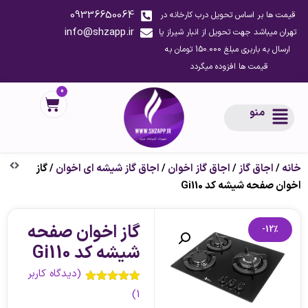
09336650064
قیمت ها بر اساس تحویل درب کارخانه در
info@shzapp.ir
تهران میباشد جهت تحویل از انبار شیراز یا
ارسال به باربری مبلغ 150.000 تومان به
قیمت ها افزوده میگردد
0
منو
خانه
/
اجاق گاز
/
اجاق گاز اخوان
/
اجاق گاز شیشه ای اخوان
/ گاز
اخوان صفحه شیشه کد Gi110
گاز اخوان صفحه
-12%
شیشه کد Gi110
(دیدگاه کاربر
1
امتیاز
5.00
)
1
از 5 امتیاز