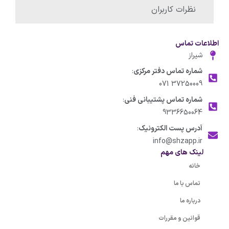
نظرات کاربران
اطلاعات تماس
شیراز
شماره تماس دفتر مرکزی
:
37250009 071
شماره تماس پشتیبانی فنی
:
9336650064
آدرس پست الکترونیک
:
info@shzapp.ir
لینک های مهم
خانه
تماس با ما
درباره ما
قوانین و مقررات