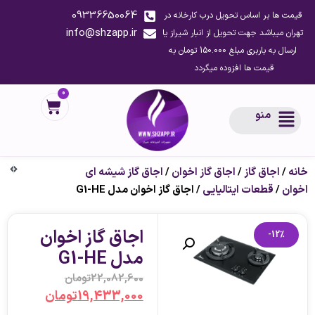
09336650064
قیمت ها بر اساس تحویل درب کارخانه در
info@shzapp.ir
تهران میباشد جهت تحویل از انبار شیراز یا
ارسال به باربری مبلغ 150.000 تومان به
قیمت ها افزوده میگردد
0
منو
خانه
/
اجاق گاز
/
اجاق گاز اخوان
/
اجاق گاز شیشه ای
اخوان
/
قطعات ایتالیایی
/ اجاق گاز اخوان مدل G1-HE
اجاق گاز اخوان
-12%
مدل G1-HE
22,082,600
تومان
19,433,000
تومان