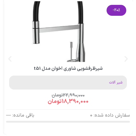
-20%
شیرظرفشویی شاوری اخوان مدل t51
شیر آلات
22,990,000
تومان
18,390,000
تومان
سفارش داده شده: 0
باقی مانده: —