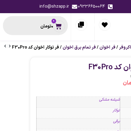
info@shzapp.ir
09336650064
0
0
تومان
اکروفر
/
فر اخوان
/
فر تمام برق اخوان
/ فر توکار اخوان کد F30Pro
حظه ای
پیشنهاد لحظه ای
د F30Pro
مان
-12%
شیشه مشکی
توکار
برقی