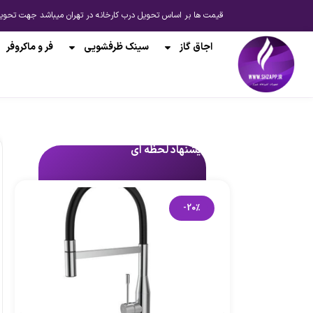
قیمت ها بر اساس تحویل درب کارخانه در تهران میباشد جهت تحویل از انبار شیراز یا ارسال به 
اجاق گاز
سینک ظرفشویی
فر و ماکروفر
پیشنهاد لحظه ای
-20%