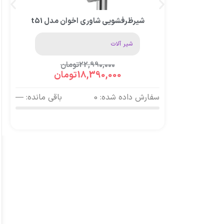
شیرظرفشویی شاوری اخوان مدل t51
شیر آلات
22,990,000
تومان
18,390,000
تومان
سفارش داده شده: 0
باقی مانده: —