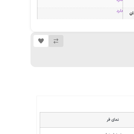
دارد
ان
نمای فر