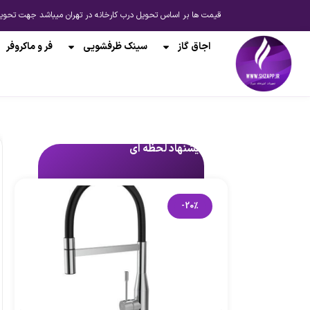
قیمت ها بر اساس تحویل درب کارخانه در تهران میباشد جهت تحویل از انبار شیراز یا ارسال به 
اجاق گاز
سینک ظرفشویی
فر و ماکروفر
پیشنهاد لحظه ای
-20%