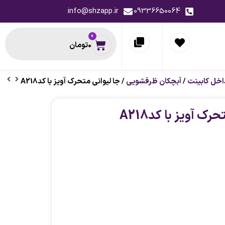
info@shzapp.ir
09336650064
0
0
تومان
اخل کابینت
/
آبچکان ظرفشویی
/ جا لیوانی متحرک آویز با کدA218
حظه ای
پیشنهاد لحظه ای
رک آویز با کدA218
-12%