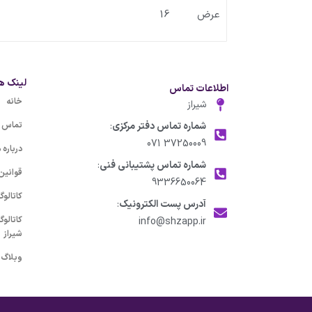
عرض 16
لینک ه
اطلاعات تماس
خانه
شیراز
شماره تماس دفتر مرکزی
:
تماس با
37250009 071
درباره م
شماره تماس پشتیبانی فنی
:
قوانین
9336650064
کاتالو
آدرس پست الکترونیک
:
کاتالو
info@shzapp.ir
شیراز
وبلاگ