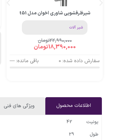
شیرظرفشویی شاوری اخوان مدل t51
شیر آلات
22,990,000
تومان
18,390,000
تومان
سفارش داده شده: 0
باقی مانده: —
اطلاعات محصول
ویژگی های فنی
یونیت 42
طول 29