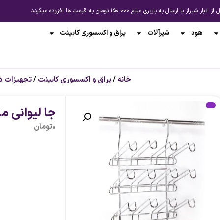
باربری مبلغ 150.000 تومان به قیمت ها افزوده میگردد
هود
شیرآلات
یراق و اکسسوری کابینت
خانه
/
یراق و اکسسوری کابینت
/
تجهیزات د
پیشنهاد ل
پیشنهاد لحظه ای
جا لیوانی متح
0
تومان
-12%
-12%