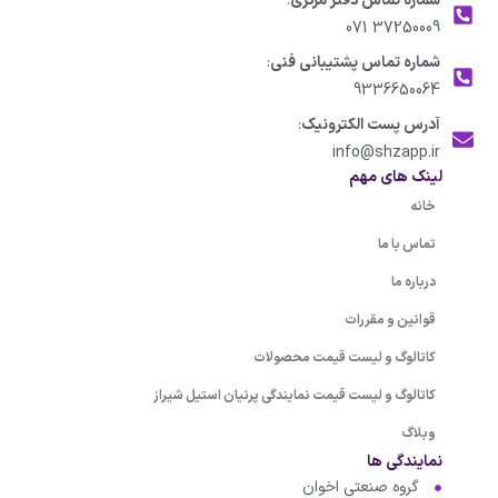
شماره تماس دفتر مرکزی
:
37250009 071
شماره تماس پشتیبانی فنی
:
9336650064
آدرس پست الکترونیک
:
info@shzapp.ir
لینک های مهم
خانه
تماس با ما
درباره ما
قوانین و مقررات
کاتالوگ و لیست قیمت محصولات
کاتالوگ و لیست قیمت نمایندگی پرنیان استیل شیراز
وبلاگ
نمایندگی ها
گروه صنعتی اخوان