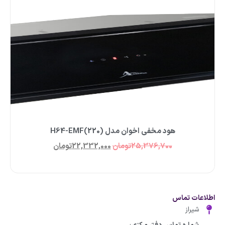
هود مخفی اخوان مدل H64-EMF(220)
25,376,700
تومان
22,332,000
تومان
اطلاعات تماس
شیراز