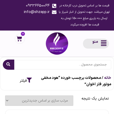
09336650064
قیمت ها بر اساس تحویل درب کارخانه در
info@shzapp.ir
تهران میباشد جهت تحویل از انبار شیراز یا
ارسال به باربری مبلغ 150.000 تومان به
قیمت ها افزوده میگردد
0
منو
خانه
/ محصولات برچسب خورده “هود مخفی
موتور فلز اخوان”
نمایش یک نتیجه