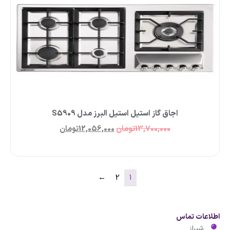
اجاق گاز استیل استیل البرز مدل S5909
13,700,000
تومان
12,056,000
تومان
←
2
1
اطلاعات تماس
شیراز