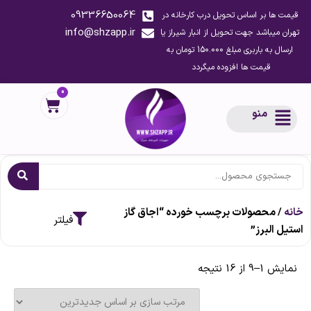
09336650064
قیمت ها بر اساس تحویل درب کارخانه در
info@shzapp.ir
تهران میباشد جهت تحویل از انبار شیراز یا
ارسال به باربری مبلغ 150.000 تومان به
قیمت ها افزوده میگردد
0
منو
خانه
/ محصولات برچسب خورده “اجاق گاز
استیل البرز”
نمایش 1–9 از 16 نتیجه