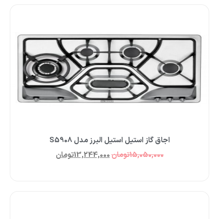
اجاق گاز استیل استیل البرز مدل S5908
15,050,000
تومان
13,244,000
تومان