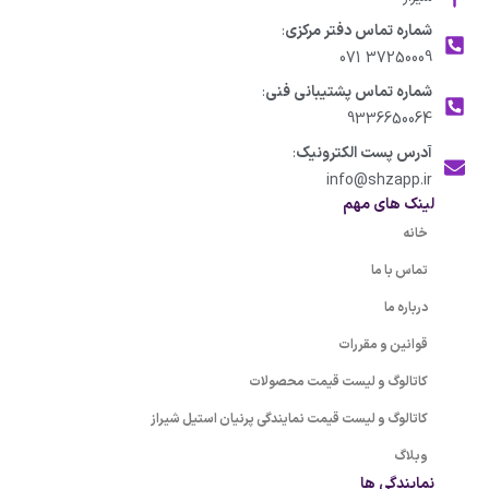
شماره تماس دفتر مرکزی
:
37250009 071
شماره تماس پشتیبانی فنی
:
9336650064
آدرس پست الکترونیک
:
info@shzapp.ir
لینک های مهم
خانه
تماس با ما
درباره ما
قوانین و مقررات
کاتالوگ و لیست قیمت محصولات
کاتالوگ و لیست قیمت نمایندگی پرنیان استیل شیراز
وبلاگ
نمایندگی ها