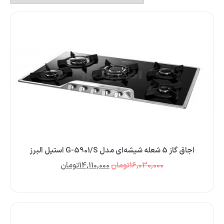
اجاق گاز 5 شعله شیشه‌ای مدل G-5901/S استیل البرز
16,030,000
تومان
14,110,000
تومان