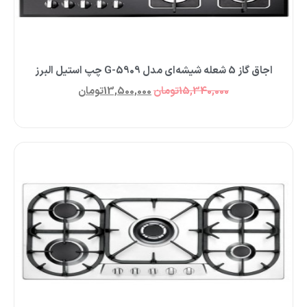
اجاق گاز 5 شعله شیشه‌ای مدل G-5909 چپ استیل البرز
15,340,000
تومان
13,500,000
تومان