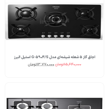
اجاق گاز 5 شعله شیشه‌‌ای مدل G-5904/S استیل البرز
15,640,000
تومان
13,770,000
تومان