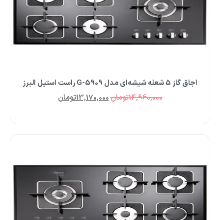
اجاق گاز 5 شعله شیشه‌ای مدل G-5909 راست استیل البرز
14,960,000
تومان
13,170,000
تومان