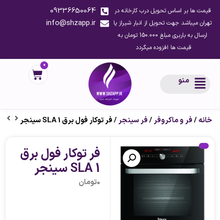
09336650064
قیمت ها بر اساس تحویل درب کارخانه در
info@shzapp.ir
تهران میباشد جهت تحویل از انبار شیراز یا
ارسال به باربری مبلغ 150.000 تومان به
قیمت ها افزوده میگردد
0
منو
خانه
/
فر و ماکروفر
/
فر سینجر
/ فر توکار فول برق SLA 1 سینجر
فر توکار فول برق
SLA 1 سینجر
0
تومان