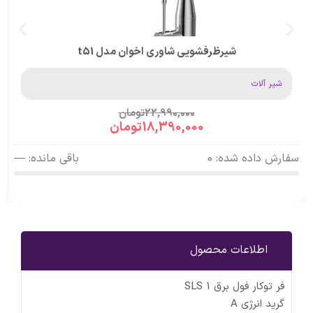
شیرظرفشویی شاوری اخوان مدل t51
شیر آلات
22,990,000
تومان
18,390,000
تومان
سفارش داده شده: 0
باقی مانده: —
اطلاعات محصول
فر توکار فول برق SLS 1
گرید انرژی A