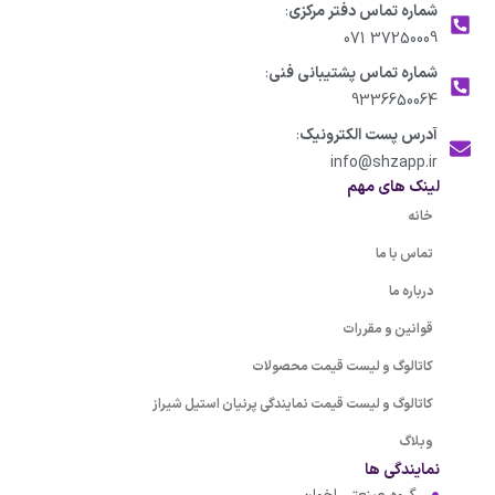
شماره تماس دفتر مرکزی
:
37250009 071
شماره تماس پشتیبانی فنی
:
9336650064
آدرس پست الکترونیک
:
info@shzapp.ir
لینک های مهم
خانه
تماس با ما
درباره ما
قوانین و مقررات
کاتالوگ و لیست قیمت محصولات
کاتالوگ و لیست قیمت نمایندگی پرنیان استیل شیراز
وبلاگ
نمایندگی ها