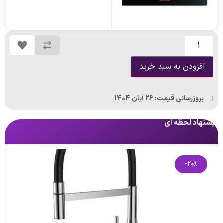
افزودن به سبد خرید
بروزرسانی قیمت: 26 آبان 1404
پیشنهاد لحظه ای
پی
-20%