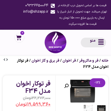
09336650064
قیمت ها بر اساس تحویل درب کارخانه در
info@shzapp.ir
تهران میباشد جهت تحویل از انبار شیراز یا
ارسال به باربری مبلغ 150.000 تومان به
قیمت ها افزوده میگردد
0
منو
خانه
/
فر و ماکروفر
/
فر اخوان
/
فر برق و گاز اخوان
/ فر توکار
اخوان مدل F34
فر توکار اخوان
-12%
مدل F34
22,272,000
تومان
19,599,360
تومان