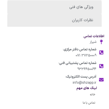
ویژگی های فنی
نظرات کاربران
اطلاعات تماس
شیراز
شماره تماس دفتر مرکزی
:
37250009 071
شماره تماس پشتیبانی فنی
:
9336650064
آدرس پست الکترونیک
:
info@shzapp.ir
لینک های مهم
خانه
تماس با ما