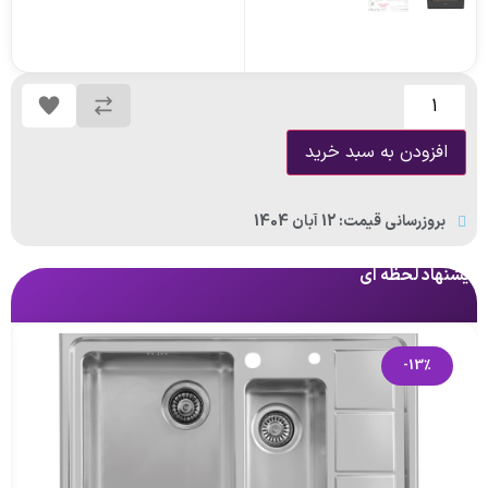
افزودن به سبد خرید
بروزرسانی قیمت: 12 آبان 1404
پیشنهاد لحظه ای
پی
-13%