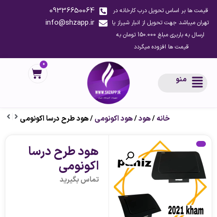
09336650064
قیمت ها بر اساس تحویل درب کارخانه در
info@shzapp.ir
تهران میباشد جهت تحویل از انبار شیراز یا
ارسال به باربری مبلغ 150.000 تومان به
قیمت ها افزوده میگردد
0
منو
خانه
/
هود
/
هود اکونومی
/ هود طرح درسا اکونومی
هود طرح درسا
اکونومی
تماس بگیرید