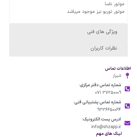
موتور ناسا
موتور توربو نیز موجود میباشد
ویژگی های فنی
نظرات کاربران
اطلاعات تماس
شیراز
شماره تماس دفتر مرکزی
:
37250009 071
شماره تماس پشتیبانی فنی
:
9336650064
آدرس پست الکترونیک
:
info@shzapp.ir
لینک های مهم