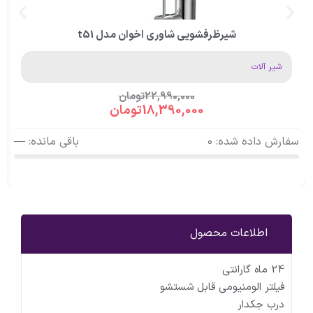
شیرظرفشویی شاوری اخوان مدل t51
شیر آلات
22,990,000
تومان
18,390,000
تومان
سفارش داده شده: 0
باقی مانده: —
اطلاعات محصول
24 ماه گارانتی
فیلتر الومنیومی قابل شستشو
درب جکدار