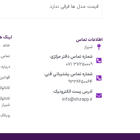
قیمت مدل ها فرقی ندارد
لینک ه
اطلاعات تماس
خانه
شیراز
شماره تماس دفتر مرکزی
:
تماس با
37250009 071
درباره م
شماره تماس پشتیبانی فنی
:
قوانین
9336650064
کاتالو
آدرس پست الکترونیک
:
کاتالو
info@shzapp.ir
شیراز
وبلاگ