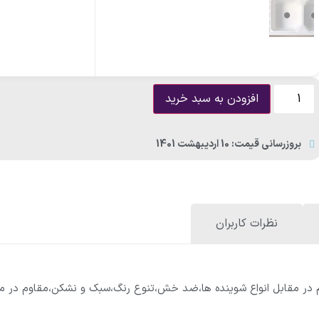
سینک روکار اخوان کد305
سین
سینک روکار اخوان
سینک ت
28,772,100
تومان
25,000,000
تومان
0
افزودن به سبد خرید
سفارش داده شده: 0
باقی مانده: —
سفارش داده ش
بروزرسانی قیمت: 10 اردیبهشت 1401
نظرات کاربران
م در مقابل انواع شوینده ها،ضد خش،تنوع رنگ،سبک و نشکن،مقاوم در م