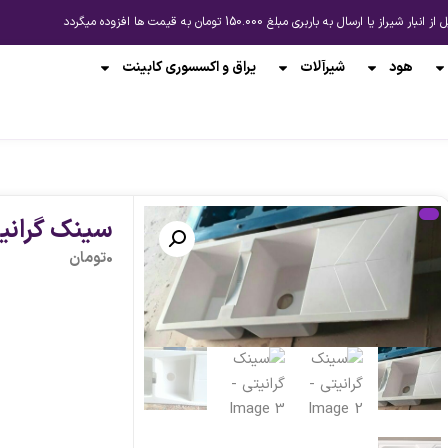
باربری مبلغ 150.000 تومان به قیمت ها افزوده میگردد
هود
شیرآلات
یراق و اکسسوری کابینت
پیشنهاد لحظه ای
پیشنهاد ل
سینک گرانی
0
تومان
-13%
-13%