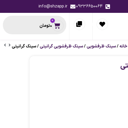
info@shzapp.ir
09336650064
0
0
تومان
خانه
/
سینک ظرفشویی
/
سینک ظرفشویی گرانیتی
/ سینک گرانیتی
حظه ای
پیشنهاد لحظه ای
تی
-13%