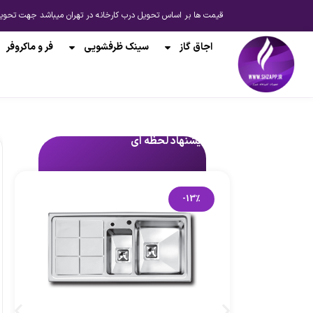
قیمت ها بر اساس تحویل درب کارخانه در تهران میباشد جهت تحویل از انبار شیراز یا ارسال به 
اجاق گاز
سینک ظرفشویی
فر و ماکروفر
پیشنهاد لحظه ای
-13%