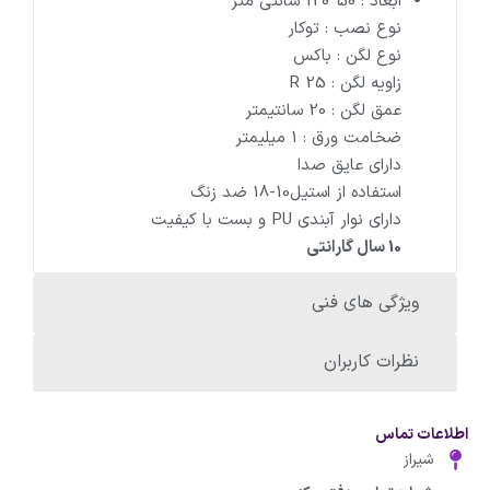
ابعاد : 50*120 سانتی متر
نوع نصب : توکار
نوع لگن : باکس
زاویه لگن : R 25
عمق لگن : 20 سانتیمتر
ضخامت ورق : 1 میلیمتر
داراى عایق صدا
استفاده از استیل10-18 ضد زنگ
داراى نوار آبندى PU و بست با کیفیت
10 سال گارانتی
ویژگی های فنی
نظرات کاربران
اطلاعات تماس
شیراز