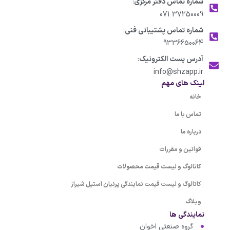
شماره تماس دفتر مرکزی
:
37250009 071
شماره تماس پشتیبانی فنی
:
9336650064
آدرس پست الکترونیک
:
info@shzapp.ir
لینک های مهم
خانه
تماس با ما
درباره ما
قوانین و مقررات
کاتالوگ و لیست قیمت محصولات
کاتالوگ و لیست قیمت نمایندگی پرنیان استیل شیراز
وبلاگ
نمایندگی ها
گروه صنعتی اخوان