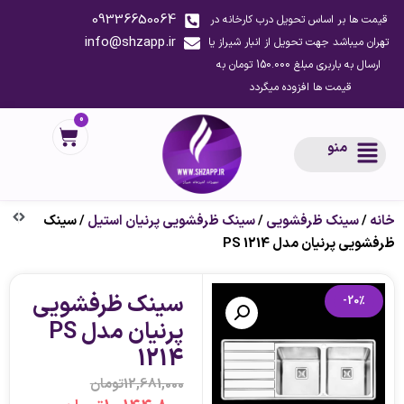
09336650064
قیمت ها بر اساس تحویل درب کارخانه در
info@shzapp.ir
تهران میباشد جهت تحویل از انبار شیراز یا
ارسال به باربری مبلغ 150.000 تومان به
قیمت ها افزوده میگردد
0
منو
خانه
/
سینک ظرفشویی
/
سینک ظرفشویی پرنیان استیل
/ سینک
ظرفشویی پرنیان مدل PS 1214
سینک ظرفشویی
-20%
پرنیان مدل PS
1214
12,681,000
تومان