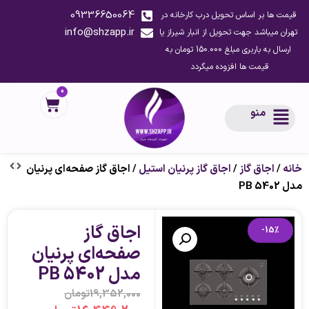
09336650064
قیمت ها بر اساس تحویل درب کارخانه در
info@shzapp.ir
تهران میباشد جهت تحویل از انبار شیراز یا
ارسال به باربری مبلغ 150.000 تومان به
قیمت ها افزوده میگردد
0
منو
خانه
/
اجاق گاز
/
اجاق گاز پرنیان استیل
/ اجاق گاز صفحه‌ای پرنیان
مدل PB 5402
اجاق گاز
-15%
صفحه‌ای پرنیان
مدل PB 5402
19,352,000
تومان