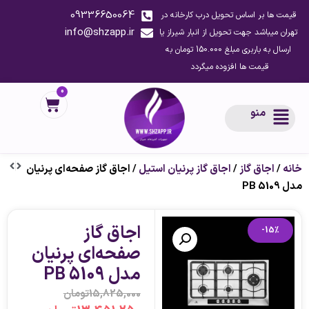
09336650064
قیمت ها بر اساس تحویل درب کارخانه در
info@shzapp.ir
تهران میباشد جهت تحویل از انبار شیراز یا
ارسال به باربری مبلغ 150.000 تومان به
قیمت ها افزوده میگردد
0
منو
خانه
/
اجاق گاز
/
اجاق گاز پرنیان استیل
/ اجاق گاز صفحه‌ای پرنیان
مدل PB 5109
اجاق گاز
-15%
صفحه‌ای پرنیان
مدل PB 5109
15,825,000
تومان