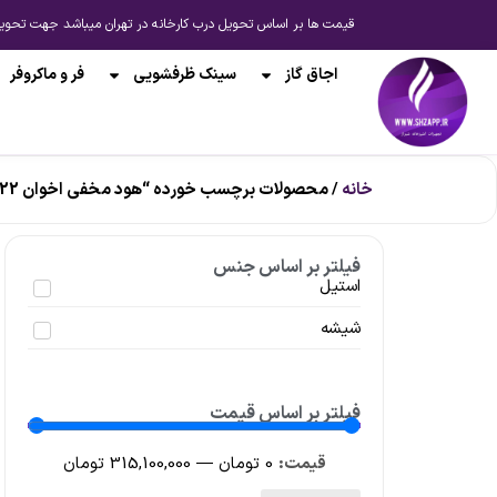
قیمت ها بر اساس تحویل درب کارخانه در تهران میباشد جهت تحویل از انبار شیراز یا ارسال به 
اجاق گاز
سینک ظرفشویی
فر و ماکروفر
خانه
/ محصولات برچسب خورده “هود مخفی اخوان h222”
فیلتر بر اساس جنس
استیل
شیشه
فیلتر بر اساس قیمت
0
تومان
—
315,100,000
تومان