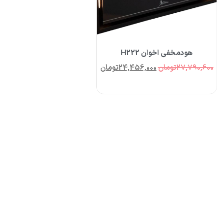
هودمخفی اخوان H222
27,790,600
تومان
24,456,000
تومان