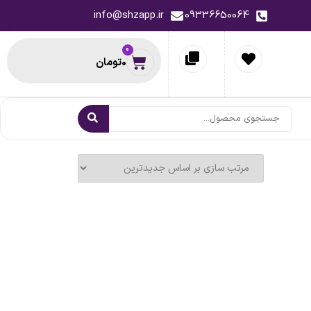
info@shzapp.ir
09336650064
0
0
تومان