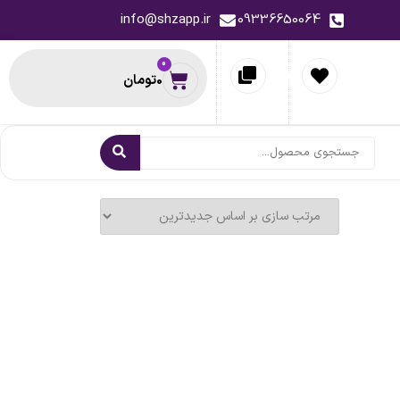
info@shzapp.ir
09336650064
0
0
تومان