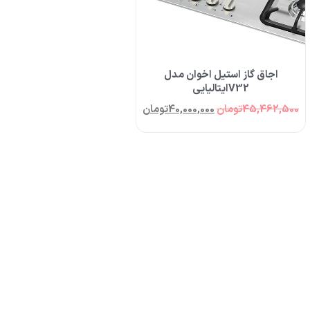
اجاق گاز استیل اخوان مدل
V32ایتالیایی
45,462,500
تومان
40,000,000
تومان