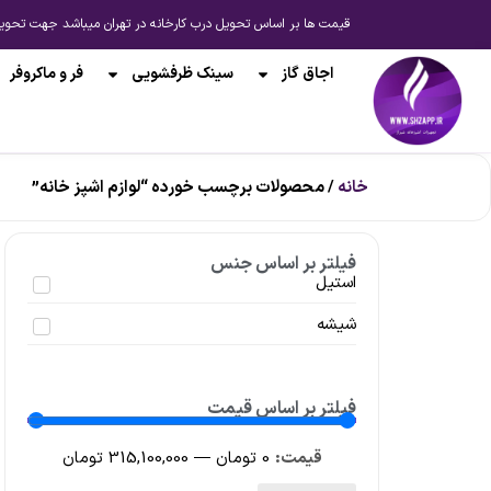
قیمت ها بر اساس تحویل درب کارخانه در تهران میباشد جهت تحویل از انبار شیراز یا ارسال به 
اجاق گاز
سینک ظرفشویی
فر و ماکروفر
خانه
/ محصولات برچسب خورده “لوازم اشپز خانه”
فیلتر بر اساس جنس
استیل
شیشه
فیلتر بر اساس قیمت
0
تومان
—
315,100,000
تومان