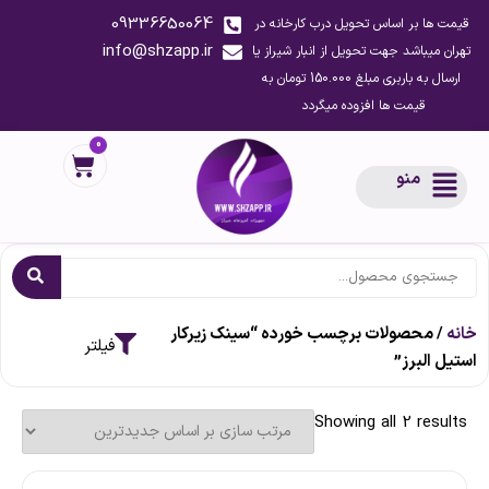
09336650064
قیمت ها بر اساس تحویل درب کارخانه در
info@shzapp.ir
تهران میباشد جهت تحویل از انبار شیراز یا
ارسال به باربری مبلغ 150.000 تومان به
قیمت ها افزوده میگردد
0
منو
خانه
/ محصولات برچسب خورده “سینک زیرکار
استیل البرز”
Showing all 2 results