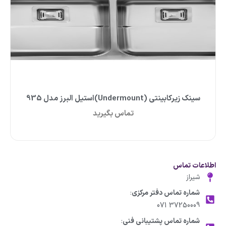
سینک زیرکابینتی (Undermount)استیل البرز مدل 935
تماس بگیرید
اطلاعات تماس
شیراز
شماره تماس دفتر مرکزی
:
37250009 071
شماره تماس پشتیبانی فنی
: