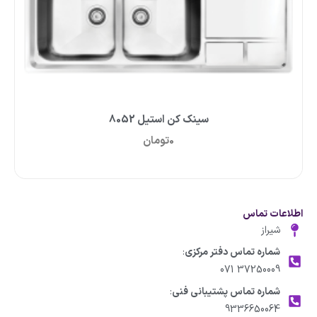
سینک کن استیل 8052
0
تومان
اطلاعات تماس
شیراز
شماره تماس دفتر مرکزی
:
37250009 071
شماره تماس پشتیبانی فنی
:
9336650064