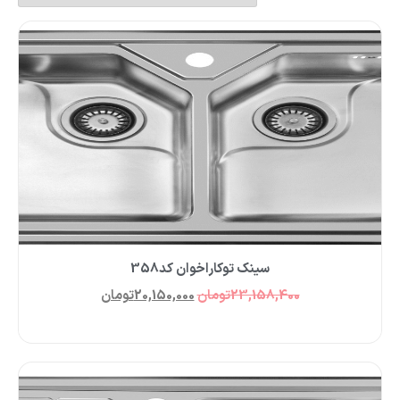
سینک توکاراخوان کد358
23,158,400
تومان
20,150,000
تومان