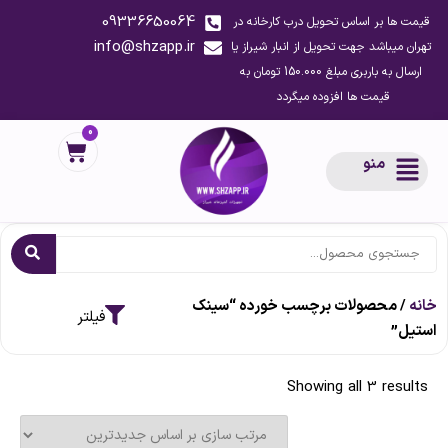
09336650064
قیمت ها بر اساس تحویل درب کارخانه در
info@shzapp.ir
تهران میباشد جهت تحویل از انبار شیراز یا
ارسال به باربری مبلغ 150.000 تومان به
قیمت ها افزوده میگردد
0
منو
خانه
/ محصولات برچسب خورده “سینک
استیل”
Showing all 3 results