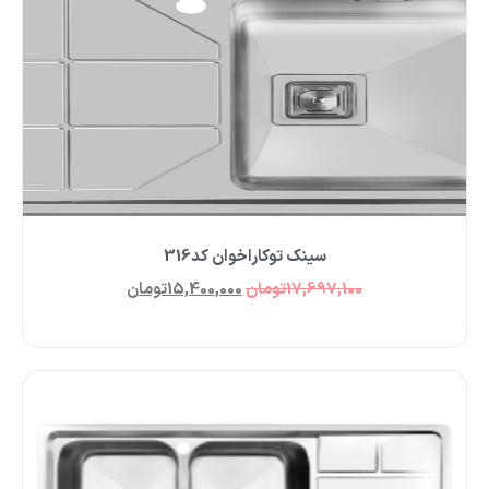
سینک توکاراخوان کد316
17,697,100
تومان
15,400,000
تومان