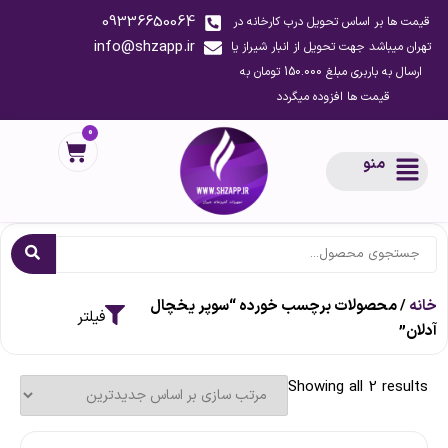
09336650064
قیمت ها بر اساس تحویل درب کارخانه در
info@shzapp.ir
تهران میباشد جهت تحویل از انبار شیراز یا
ارسال به باربری مبلغ 150.000 تومان به
قیمت ها افزوده میگردد
0
منو
خانه
/ محصولات برچسب خورده “سوپر یخچال
آدلان”
Showing all 2 results