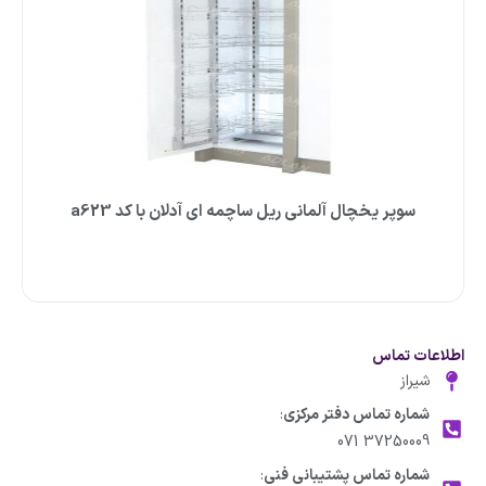
سوپر یخچال آلمانی ریل ساچمه ای آدلان با کد a623
اطلاعات تماس
شیراز
شماره تماس دفتر مرکزی
:
37250009 071
شماره تماس پشتیبانی فنی
: