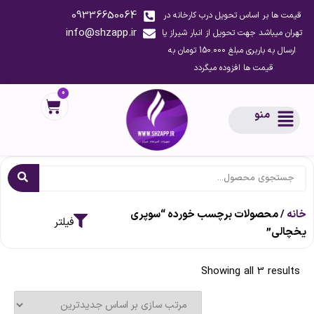
09336650064
قیمت ها بر اساس تحویل درب کارخانه در
info@shzapp.ir
تهران میباشد جهت تحویل از انبار شیراز یا
ارسال به باربری مبلغ 150.000 تومان به
قیمت ها افزوده میگردد
0
منو
خانه
/ محصولات برچسب خورده “سوپری
یخچالی”
Showing all 3 results