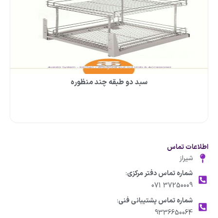
سبد دو طبقه چند منظوره
اطلاعات تماس
شیراز
شماره تماس دفتر مرکزی
:
37250009 071
شماره تماس پشتیبانی فنی
:
9336650064